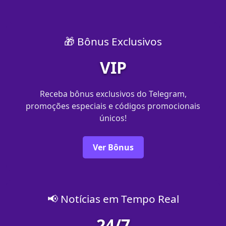
🎁 Bônus Exclusivos
VIP
Receba bônus exclusivos do Telegram,
promoções especiais e códigos promocionais
únicos!
Ver Bônus
📢 Notícias em Tempo Real
24/7