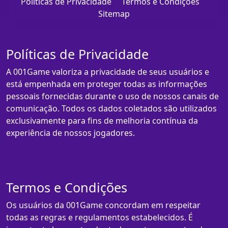
Políticas de Privacidade
Termos e Condições
Sitemap
Políticas de Privacidade
A 001Game valoriza a privacidade de seus usuários e
está empenhada em proteger todas as informações
pessoais fornecidas durante o uso de nossos canais de
comunicação. Todos os dados coletados são utilizados
exclusivamente para fins de melhoria contínua da
experiência de nossos jogadores.
Termos e Condições
Os usuários da 001Game concordam em respeitar
todas as regras e regulamentos estabelecidos. É