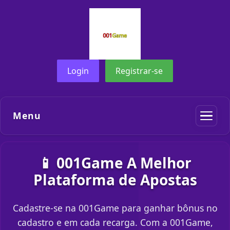
Login
Registrar-se
Menu
📱 001Game A Melhor
Plataforma de Apostas
Cadastre-se na 001Game para ganhar bônus no
cadastro e em cada recarga. Com a 001Game,