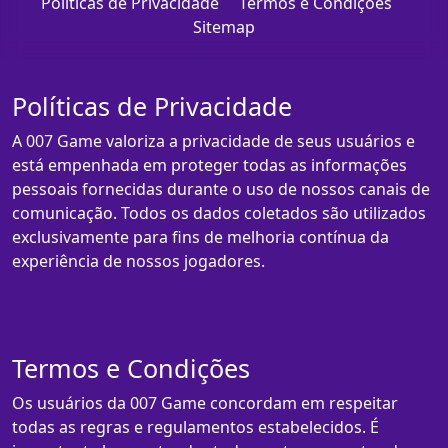
Políticas de Privacidade
Termos e Condições
Sitemap
Políticas de Privacidade
A 007 Game valoriza a privacidade de seus usuários e
está empenhada em proteger todas as informações
pessoais fornecidas durante o uso de nossos canais de
comunicação. Todos os dados coletados são utilizados
exclusivamente para fins de melhoria contínua da
experiência de nossos jogadores.
Termos e Condições
Os usuários da 007 Game concordam em respeitar
todas as regras e regulamentos estabelecidos. É