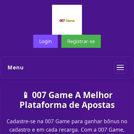
Login
Registrar-se
Menu
📱 007 Game A Melhor
Plataforma de Apostas
Cadastre-se na 007 Game para ganhar bônus no
cadastro e em cada recarga. Com a 007 Game,