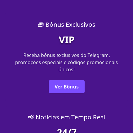
🎁 Bônus Exclusivos
VIP
Receba bônus exclusivos do Telegram,
promoções especiais e códigos promocionais
únicos!
Ver Bônus
📢 Notícias em Tempo Real
24/7