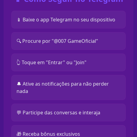
📱 Baixe o app Telegram no seu dispositivo
🔍 Procure por "@007 GameOficial"
👆 Toque em "Entrar" ou "Join"
🔔 Ative as notificações para não perder
nada
💬 Participe das conversas e interaja
🎁 Receba bônus exclusivos