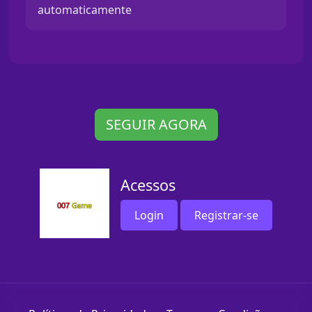
automaticamente
SEGUIR AGORA
Acessos
Login
Registrar-se