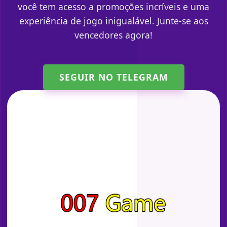
você tem acesso a promoções incríveis e uma
experiência de jogo inigualável. Junte-se aos
vencedores agora!
SEGUIR NO TELEGRAM