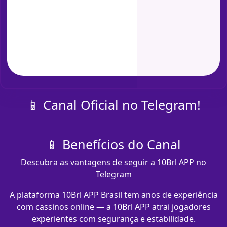
📱 Canal Oficial no Telegram!
📱 Benefícios do Canal
Descubra as vantagens de seguir a 10Brl APP no
Telegram
A plataforma 10Brl APP Brasil tem anos de experiência
com cassinos online — a 10Brl APP atrai jogadores
experientes com segurança e estabilidade.