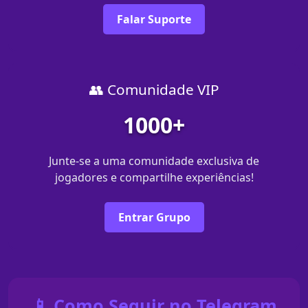
Falar Suporte
👥 Comunidade VIP
1000+
Junte-se a uma comunidade exclusiva de
jogadores e compartilhe experiências!
Entrar Grupo
📱 Como Seguir no Telegram