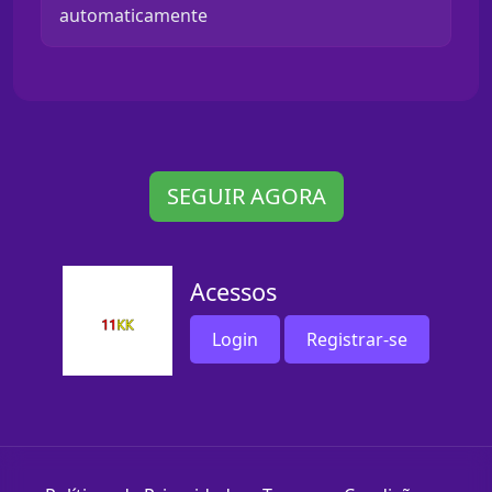
automaticamente
SEGUIR AGORA
Acessos
Login
Registrar-se