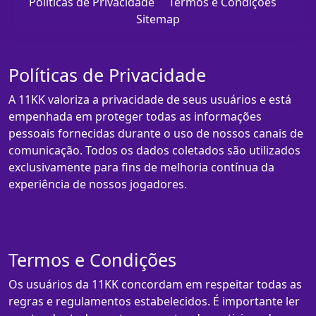
Políticas de Privacidade
Termos e Condições
Sitemap
Políticas de Privacidade
A 11KK valoriza a privacidade de seus usuários e está
empenhada em proteger todas as informações
pessoais fornecidas durante o uso de nossos canais de
comunicação. Todos os dados coletados são utilizados
exclusivamente para fins de melhoria contínua da
experiência de nossos jogadores.
Termos e Condições
Os usuários da 11KK concordam em respeitar todas as
regras e regulamentos estabelecidos. É importante ler