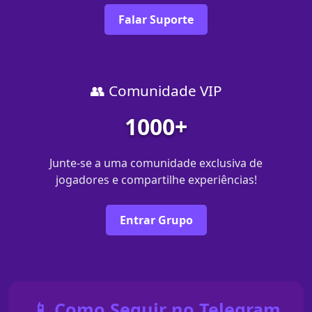
Falar Suporte
👥 Comunidade VIP
1000+
Junte-se a uma comunidade exclusiva de
jogadores e compartilhe experiências!
Entrar Grupo
📱 Como Seguir no Telegram