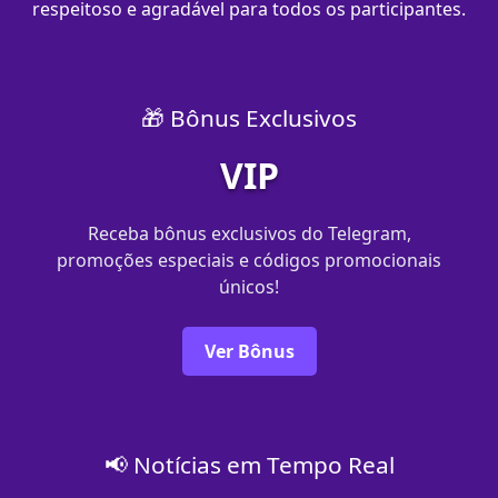
respeitoso e agradável para todos os participantes.
🎁 Bônus Exclusivos
VIP
Receba bônus exclusivos do Telegram,
promoções especiais e códigos promocionais
únicos!
Ver Bônus
📢 Notícias em Tempo Real