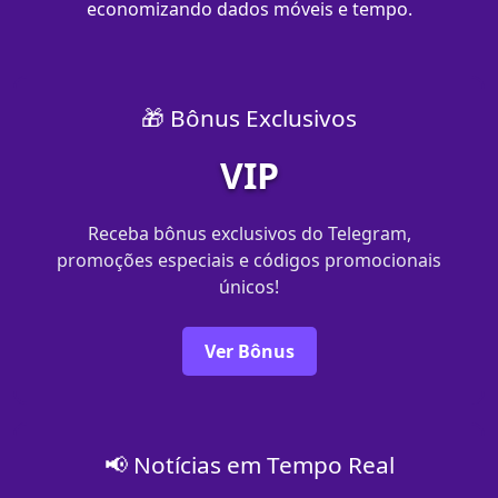
economizando dados móveis e tempo.
🎁 Bônus Exclusivos
VIP
Receba bônus exclusivos do Telegram,
promoções especiais e códigos promocionais
únicos!
Ver Bônus
📢 Notícias em Tempo Real