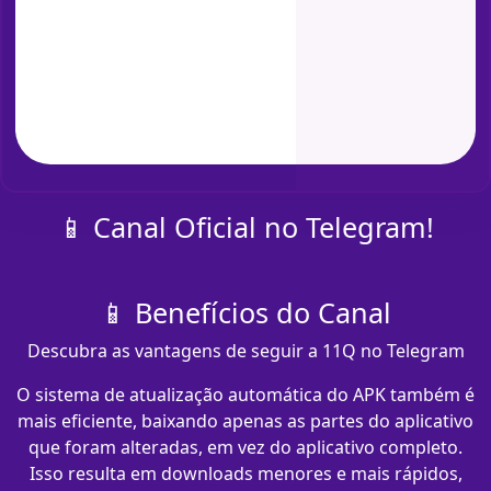
📱 Canal Oficial no Telegram!
📱 Benefícios do Canal
Descubra as vantagens de seguir a 11Q no Telegram
O sistema de atualização automática do APK também é
mais eficiente, baixando apenas as partes do aplicativo
que foram alteradas, em vez do aplicativo completo.
Isso resulta em downloads menores e mais rápidos,