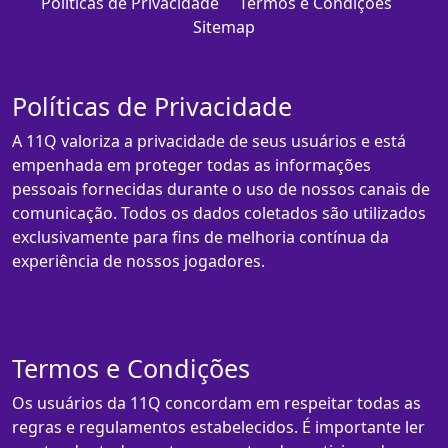
Políticas de Privacidade
Termos e Condições
Sitemap
Políticas de Privacidade
A 11Q valoriza a privacidade de seus usuários e está
empenhada em proteger todas as informações
pessoais fornecidas durante o uso de nossos canais de
comunicação. Todos os dados coletados são utilizados
exclusivamente para fins de melhoria contínua da
experiência de nossos jogadores.
Termos e Condições
Os usuários da 11Q concordam em respeitar todas as
regras e regulamentos estabelecidos. É importante ler