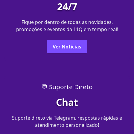
24/7
Fique por dentro de todas as novidades,
promoções e eventos da 11Q em tempo real!
Ver Notícias
💬 Suporte Direto
Chat
Suporte direto via Telegram, respostas rápidas e
atendimento personalizado!