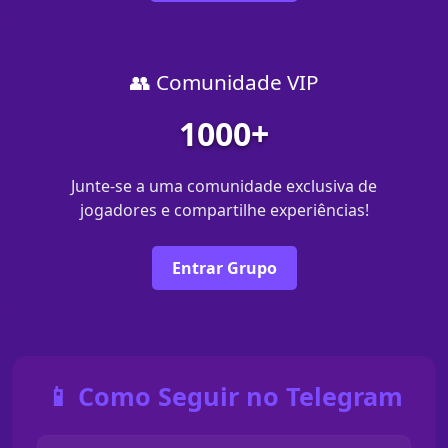
👥 Comunidade VIP
1000+
Junte-se a uma comunidade exclusiva de
jogadores e compartilhe experiências!
Entrar Grupo
📱 Como Seguir no Telegram