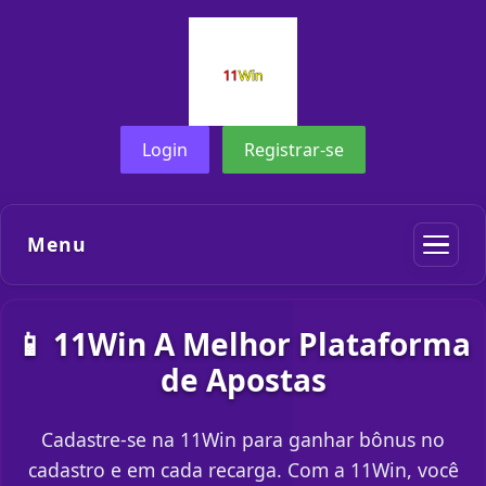
Login
Registrar-se
Menu
📱 11Win A Melhor Plataforma
de Apostas
Cadastre-se na 11Win para ganhar bônus no
cadastro e em cada recarga. Com a 11Win, você