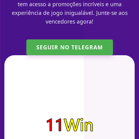
tem acesso a promoções incríveis e uma
experiência de jogo inigualável. Junte-se aos
vencedores agora!
SEGUIR NO TELEGRAM