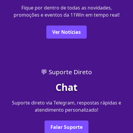
Fique por dentro de todas as novidades,
promoções e eventos da 11Win em tempo real!
Ver Notícias
💬 Suporte Direto
Chat
Suporte direto via Telegram, respostas rápidas e
atendimento personalizado!
Falar Suporte