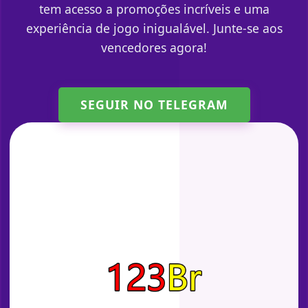
tem acesso a promoções incríveis e uma
experiência de jogo inigualável. Junte-se aos
vencedores agora!
SEGUIR NO TELEGRAM