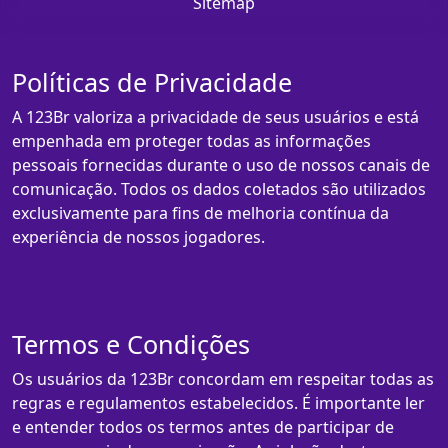
Sitemap
Políticas de Privacidade
A 123Br valoriza a privacidade de seus usuários e está
empenhada em proteger todas as informações
pessoais fornecidas durante o uso de nossos canais de
comunicação. Todos os dados coletados são utilizados
exclusivamente para fins de melhoria contínua da
experiência de nossos jogadores.
Termos e Condições
Os usuários da 123Br concordam em respeitar todas as
regras e regulamentos estabelecidos. É importante ler
e entender todos os termos antes de participar de