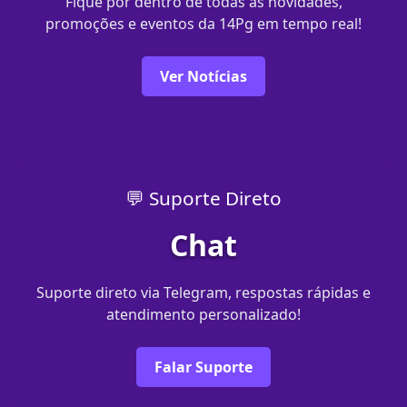
Fique por dentro de todas as novidades,
promoções e eventos da 14Pg em tempo real!
Ver Notícias
💬 Suporte Direto
Chat
Suporte direto via Telegram, respostas rápidas e
atendimento personalizado!
Falar Suporte