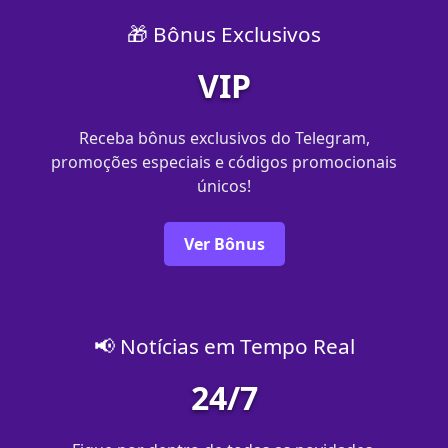
🎁 Bônus Exclusivos
VIP
Receba bônus exclusivos do Telegram,
promoções especiais e códigos promocionais
únicos!
Ver Bônus
📢 Notícias em Tempo Real
24/7