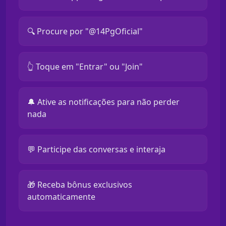
🔍 Procure por "@14PgOficial"
👆 Toque em "Entrar" ou "Join"
🔔 Ative as notificações para não perder
nada
💬 Participe das conversas e interaja
🎁 Receba bônus exclusivos
automaticamente