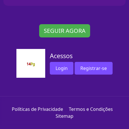
SEGUIR AGORA
Acessos
Login
Registrar-se
Políticas de Privacidade
Termos e Condições
Sitemap