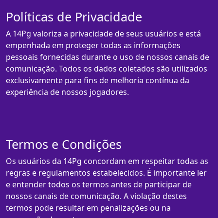
Políticas de Privacidade
A 14Pg valoriza a privacidade de seus usuários e está
empenhada em proteger todas as informações
pessoais fornecidas durante o uso de nossos canais de
comunicação. Todos os dados coletados são utilizados
exclusivamente para fins de melhoria contínua da
experiência de nossos jogadores.
Termos e Condições
Os usuários da 14Pg concordam em respeitar todas as
regras e regulamentos estabelecidos. É importante ler
e entender todos os termos antes de participar de
nossos canais de comunicação. A violação destes
termos pode resultar em penalizações ou na