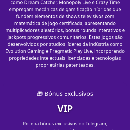
como Dream Catcher, Monopoly Live e Crazy Time
empregam mecânicas de gamificação híbridas que
fundem elementos de shows televisivos com
matemática de jogo certificada, apresentando
multiplicadores aleatórios, bonus rounds interativos e
jackpots progressivos comunitários. Estes jogos são
desenvolvidos por studios líderes da indústria como
Evolution Gaming e Pragmatic Play Live, incorporando
propriedades intelectuais licenciadas e tecnologias
proprietárias patenteadas.
🎁 Bônus Exclusivos
VIP
Receba bônus exclusivos do Telegram,