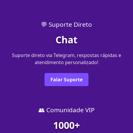
💬 Suporte Direto
Chat
Suporte direto via Telegram, respostas rápidas e
atendimento personalizado!
Falar Suporte
👥 Comunidade VIP
1000+