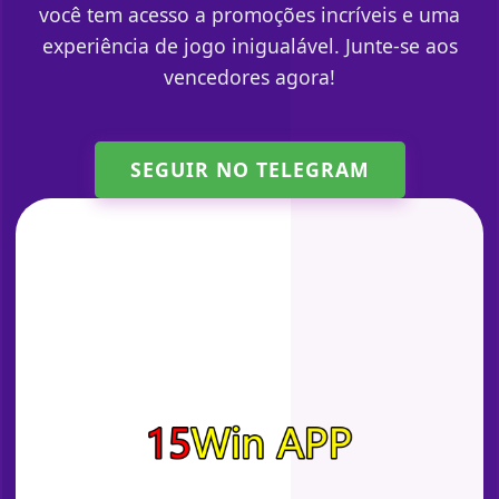
você tem acesso a promoções incríveis e uma
experiência de jogo inigualável. Junte-se aos
vencedores agora!
SEGUIR NO TELEGRAM