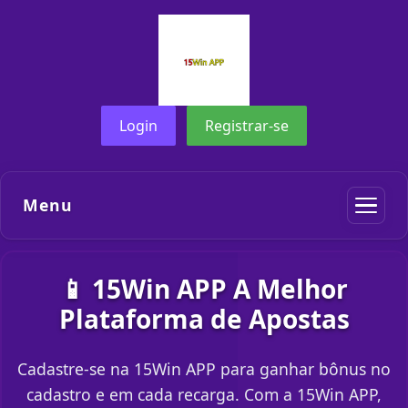
Login
Registrar-se
Menu
📱 15Win APP A Melhor
Plataforma de Apostas
Cadastre-se na 15Win APP para ganhar bônus no
cadastro e em cada recarga. Com a 15Win APP,