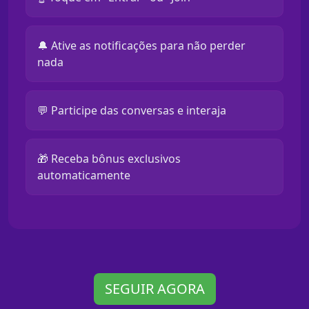
🔔 Ative as notificações para não perder
nada
💬 Participe das conversas e interaja
🎁 Receba bônus exclusivos
automaticamente
SEGUIR AGORA