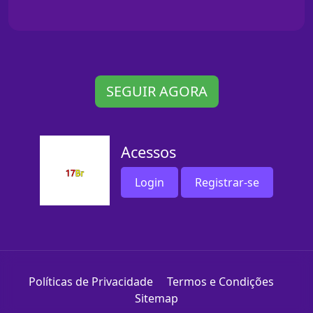
SEGUIR AGORA
Acessos
Login
Registrar-se
Políticas de Privacidade
Termos e Condições
Sitemap