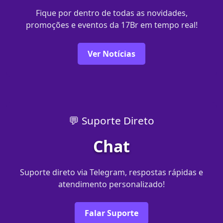
Fique por dentro de todas as novidades,
promoções e eventos da 17Br em tempo real!
Ver Notícias
💬 Suporte Direto
Chat
Suporte direto via Telegram, respostas rápidas e
atendimento personalizado!
Falar Suporte