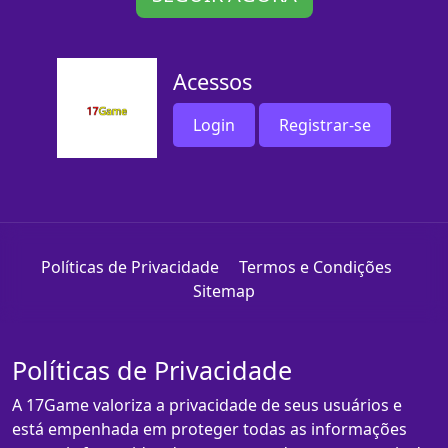
Acessos
Login
Registrar-se
Políticas de Privacidade
Termos e Condições
Sitemap
Políticas de Privacidade
A 17Game valoriza a privacidade de seus usuários e
está empenhada em proteger todas as informações