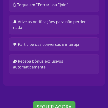
👆 Toque em "Entrar" ou "Join"
🔔 Ative as notificações para não perder
nada
💬 Participe das conversas e interaja
🎁 Receba bônus exclusivos
automaticamente
SEGUIR AGORA