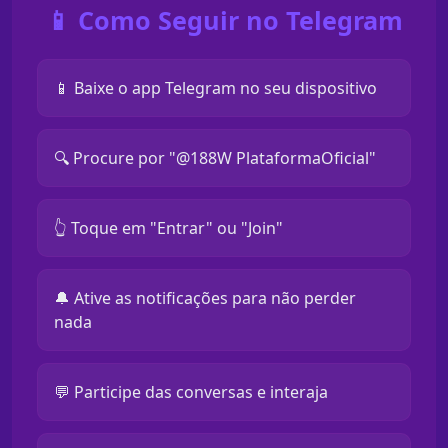
📱 Como Seguir no Telegram
📱 Baixe o app Telegram no seu dispositivo
🔍 Procure por "@188W PlataformaOficial"
👆 Toque em "Entrar" ou "Join"
🔔 Ative as notificações para não perder
nada
💬 Participe das conversas e interaja