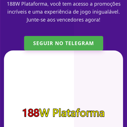
188W Plataforma, você tem acesso a promoções
incríveis e uma experiência de jogo inigualável.
Junte-se aos vencedores agora!
SEGUIR NO TELEGRAM