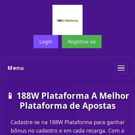
Login
Registrar-se
Menu
📱 188W Plataforma A Melhor
Plataforma de Apostas
Cadastre-se na 188W Plataforma para ganhar
bônus no cadastro e em cada recarga. Com a