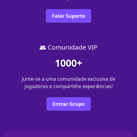
Falar Suporte
👥 Comunidade VIP
1000+
Junte-se a uma comunidade exclusiva de
jogadores e compartilhe experiências!
Entrar Grupo