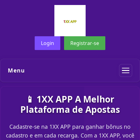
Login
Registrar-se
Menu
📱 1XX APP A Melhor
Plataforma de Apostas
Cadastre-se na 1XX APP para ganhar bônus no
cadastro e em cada recarga. Com a 1XX APP, você