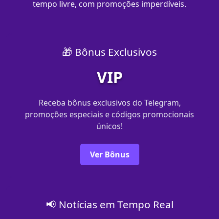
tempo livre, com promoções imperdíveis.
🎁 Bônus Exclusivos
VIP
Receba bônus exclusivos do Telegram,
promoções especiais e códigos promocionais
únicos!
Ver Bônus
📢 Notícias em Tempo Real