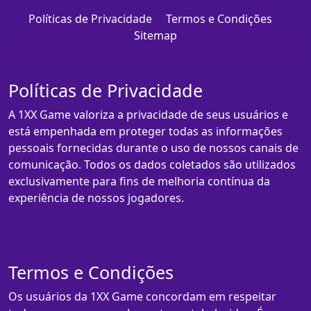
Políticas de Privacidade
Termos e Condições
Sitemap
Políticas de Privacidade
A 1XX Game valoriza a privacidade de seus usuários e
está empenhada em proteger todas as informações
pessoais fornecidas durante o uso de nossos canais de
comunicação. Todos os dados coletados são utilizados
exclusivamente para fins de melhoria contínua da
experiência de nossos jogadores.
Termos e Condições
Os usuários da 1XX Game concordam em respeitar