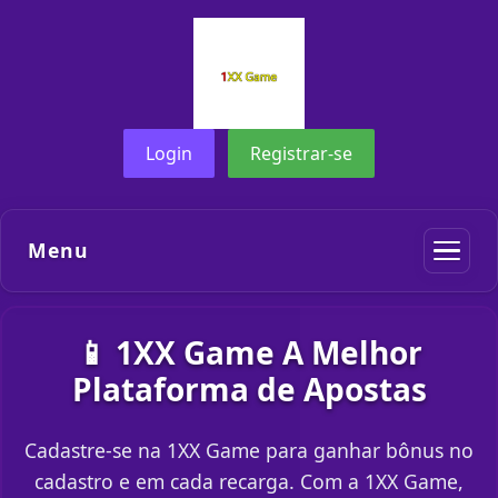
Login
Registrar-se
Menu
📱 1XX Game A Melhor
Plataforma de Apostas
Cadastre-se na 1XX Game para ganhar bônus no
cadastro e em cada recarga. Com a 1XX Game,