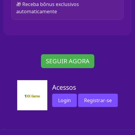
🎁 Receba bônus exclusivos
automaticamente
SEGUIR AGORA
Acessos
Login
Registrar-se