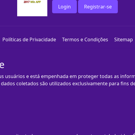
Login
Registrar-se
Políticas de Privacidade
Termos e Condições
Sitemap
de
eus usuários e está empenhada em proteger todas as infor
dados coletados são utilizados exclusivamente para fins d