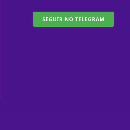
SEGUIR NO TELEGRAM