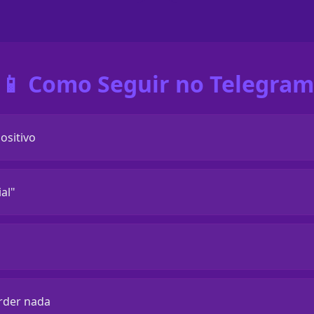
📱 Como Seguir no Telegram
ositivo
al"
erder nada