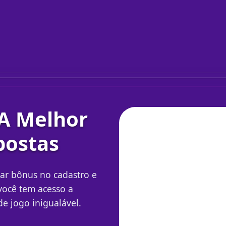
 A Melhor
postas
ar bônus no cadastro e
você tem acesso a
e jogo inigualável.