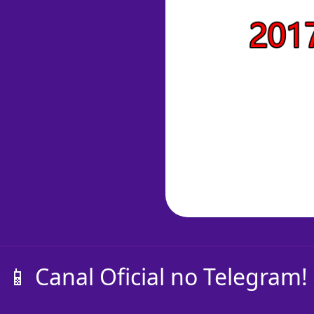
📱 Canal Oficial no Telegram!