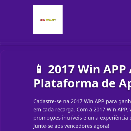
📱 2017 Win APP
Plataforma de A
Cadastre-se na 2017 Win APP para ganh
em cada recarga. Com a 2017 Win APP, 
promoções incríveis e uma experiência d
Junte-se aos vencedores agora!