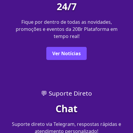
24/7
Fique por dentro de todas as novidades,
promoções e eventos da 20Br Plataforma em
tempo real!
Ver Notícias
💬 Suporte Direto
Chat
Suporte direto via Telegram, respostas rápidas e
atendimento personalizado!