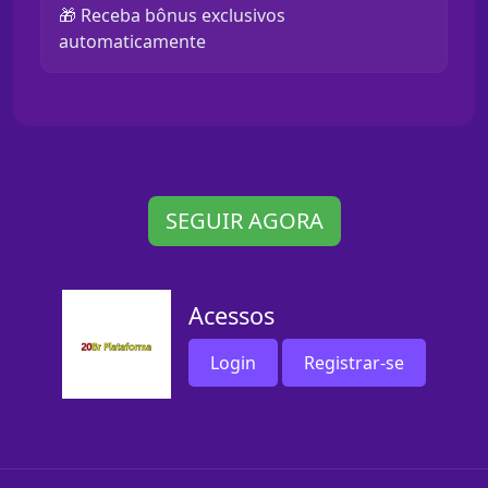
🎁 Receba bônus exclusivos
automaticamente
SEGUIR AGORA
Acessos
Login
Registrar-se