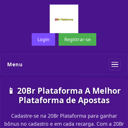
Login
Registrar-se
Menu
📱 20Br Plataforma A Melhor
Plataforma de Apostas
Cadastre-se na 20Br Plataforma para ganhar
bônus no cadastro e em cada recarga. Com a 20Br