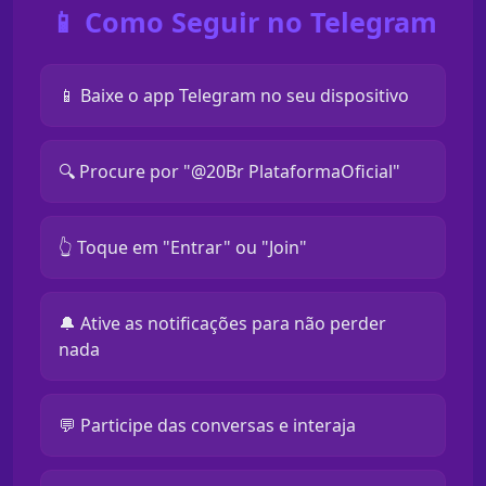
📱 Como Seguir no Telegram
📱 Baixe o app Telegram no seu dispositivo
🔍 Procure por "@20Br PlataformaOficial"
👆 Toque em "Entrar" ou "Join"
🔔 Ative as notificações para não perder
nada
💬 Participe das conversas e interaja