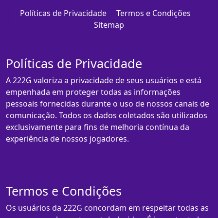
Políticas de Privacidade
Termos e Condições
Sitemap
Políticas de Privacidade
A 222G valoriza a privacidade de seus usuários e está
empenhada em proteger todas as informações
pessoais fornecidas durante o uso de nossos canais de
comunicação. Todos os dados coletados são utilizados
exclusivamente para fins de melhoria contínua da
experiência de nossos jogadores.
Termos e Condições
Os usuários da 222G concordam em respeitar todas as