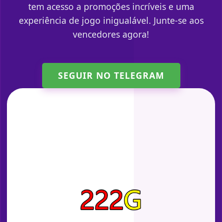
tem acesso a promoções incríveis e uma
experiência de jogo inigualável. Junte-se aos
vencedores agora!
SEGUIR NO TELEGRAM