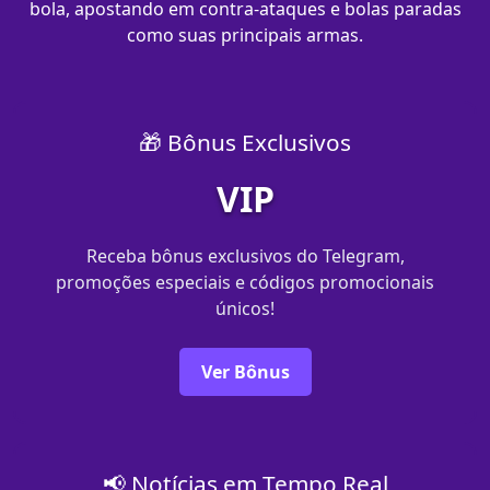
bola, apostando em contra-ataques e bolas paradas
como suas principais armas.
🎁 Bônus Exclusivos
VIP
Receba bônus exclusivos do Telegram,
promoções especiais e códigos promocionais
únicos!
Ver Bônus
📢 Notícias em Tempo Real