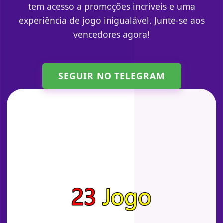
tem acesso a promoções incríveis e uma
experiência de jogo inigualável. Junte-se aos
vencedores agora!
SEGUIR NO TELEGRAM