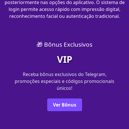
posteriormente nas opções do aplicativo. O sistema de
login permite acesso rápido com impressão digital,
reconhecimento facial ou autenticação tradicional.
🎁 Bônus Exclusivos
VIP
Receba bônus exclusivos do Telegram,
promoções especiais e códigos promocionais
únicos!
Ver Bônus