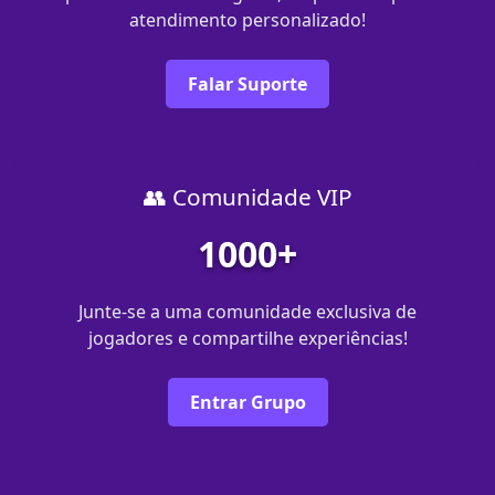
atendimento personalizado!
Falar Suporte
👥 Comunidade VIP
1000+
Junte-se a uma comunidade exclusiva de
jogadores e compartilhe experiências!
Entrar Grupo