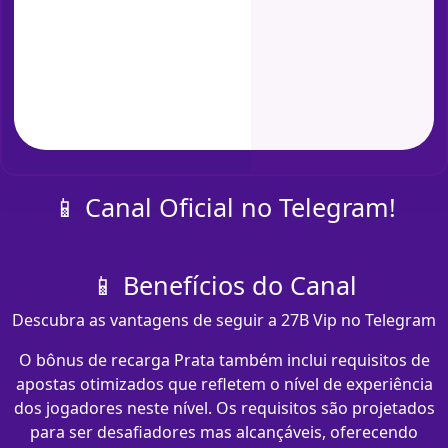
📱 Canal Oficial no Telegram!
📱 Benefícios do Canal
Descubra as vantagens de seguir a 27B Vip no Telegram
O bônus de recarga Prata também inclui requisitos de
apostas otimizados que refletem o nível de experiência
dos jogadores neste nível. Os requisitos são projetados
para ser desafiadores mas alcançáveis, oferecendo