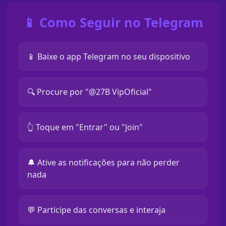
📱 Como Seguir no Telegram
📱 Baixe o app Telegram no seu dispositivo
🔍 Procure por "@27B VipOficial"
👆 Toque em "Entrar" ou "Join"
🔔 Ative as notificações para não perder
nada
💬 Participe das conversas e interaja