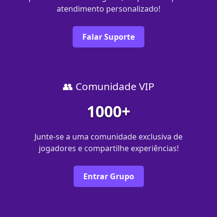
atendimento personalizado!
Falar Suporte
👥 Comunidade VIP
1000+
Junte-se a uma comunidade exclusiva de
jogadores e compartilhe experiências!
Entrar Grupo