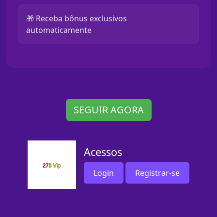
🎁 Receba bônus exclusivos
automaticamente
SEGUIR AGORA
Acessos
Login
Registrar-se