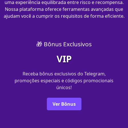
uma experiência equilibrada entre risco e recompensa.
Nossa plataforma oferece ferramentas avançadas que
ajudam você a cumprir os requisitos de forma eficiente.
🎁 Bônus Exclusivos
VIP
Receba bônus exclusivos do Telegram,
promoções especiais e códigos promocionais
únicos!
Ver Bônus