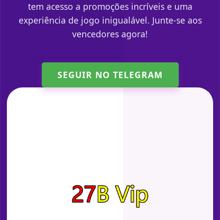
tem acesso a promoções incríveis e uma
experiência de jogo inigualável. Junte-se aos
vencedores agora!
SEGUIR NO TELEGRAM