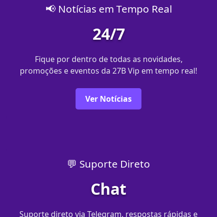
📢 Notícias em Tempo Real
24/7
Fique por dentro de todas as novidades,
promoções e eventos da 27B Vip em tempo real!
Ver Notícias
💬 Suporte Direto
Chat
Suporte direto via Telegram, respostas rápidas e