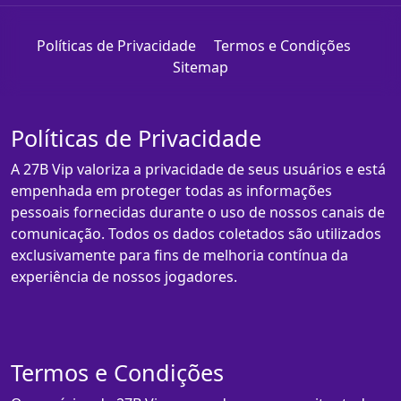
Políticas de Privacidade
Termos e Condições
Sitemap
Políticas de Privacidade
A 27B Vip valoriza a privacidade de seus usuários e está
empenhada em proteger todas as informações
pessoais fornecidas durante o uso de nossos canais de
comunicação. Todos os dados coletados são utilizados
exclusivamente para fins de melhoria contínua da
experiência de nossos jogadores.
Termos e Condições