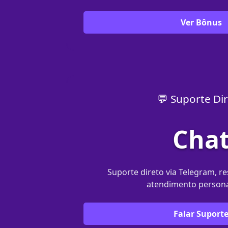
Ver Bônus
💬 Suporte Di
Cha
Suporte direto via Telegram, r
atendimento persona
Falar Suport