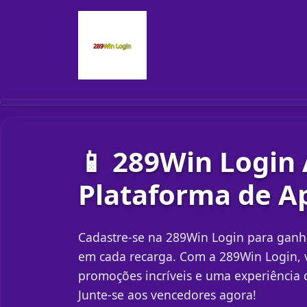
📱 289Win Login
Plataforma de A
Cadastre-se na 289Win Login para ganh
em cada recarga. Com a 289Win Login, 
promoções incríveis e uma experiência d
Junte-se aos vencedores agora!