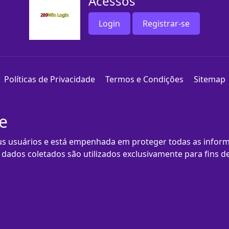
Acessos
Login
Registrar-se
Políticas de Privacidade
Termos e Condições
Sitemap
de
eus usuários e está empenhada em proteger todas as infor
dados coletados são utilizados exclusivamente para fins d