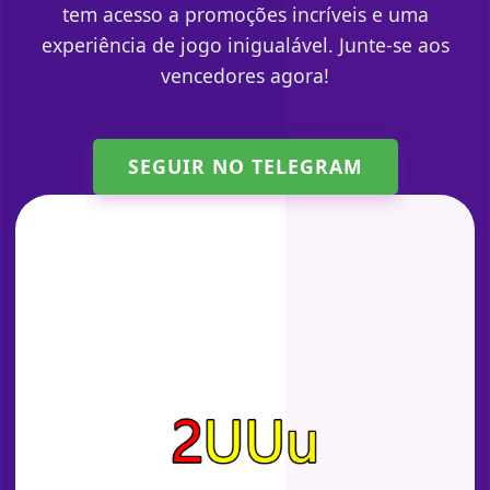
tem acesso a promoções incríveis e uma
experiência de jogo inigualável. Junte-se aos
vencedores agora!
SEGUIR NO TELEGRAM