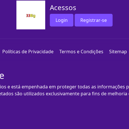
Acessos
Login
Registrar-se
Políticas de Privacidade
Termos e Condições
Sitemap
de
ários e está empenhada em proteger todas as informações 
tados são utilizados exclusivamente para fins de melhoria