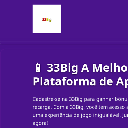
📱 33Big A Melho
Plataforma de A
Cadastre-se na 33Big para ganhar bônu
recarga. Com a 33Big, você tem acesso 
uma experiência de jogo inigualável. J
agora!