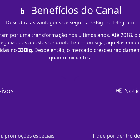
📱 Benefícios do Canal
Descubra as vantagens de seguir a 33Big no Telegram
aram por uma transformação nos últimos anos. Até 2018, o ce
 legalizou as apostas de quota fixa — ou seja, aquelas em
cidas no
33Big
. Desde então, o mercado cresceu rapidament
quanto iniciantes.
sivos
📢 Notí
m, promoções especiais
Fique por dentro d