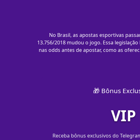
No Brasil, as apostas esportivas pass
13.756/2018 mudou o jogo. Essa legislação
nas odds antes de apostar, como as ofere
🎁 Bônus Exclu
VIP
Receba bônus exclusivos do Telegra