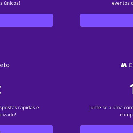
s únicos!
eventos 
reto
👥 
t
espostas rápidas e
Junte-se a uma com
lizado!
compa
e