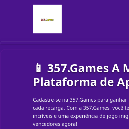
📱 357.Games A 
Plataforma de A
Cadastre-se na 357.Games para ganhar
cada recarga. Com a 357.Games, você 
incríveis e uma experiência de jogo inig
vencedores agora!