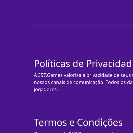
Políticas de Privacida
A 357.Games valoriza a privacidade de seu
nossos canais de comunicação. Todos os dad
jogadores.
Termos e Condições