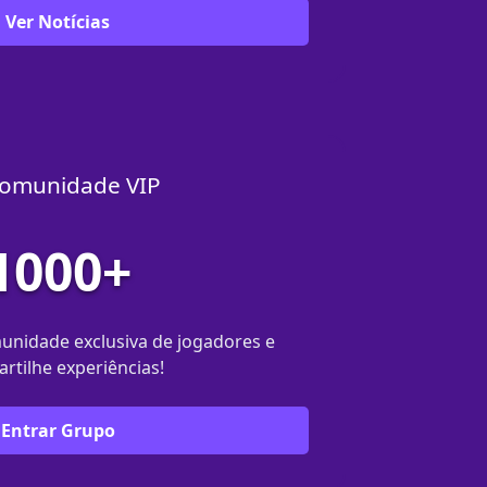
Ver Notícias
Comunidade VIP
1000+
unidade exclusiva de jogadores e
rtilhe experiências!
Entrar Grupo