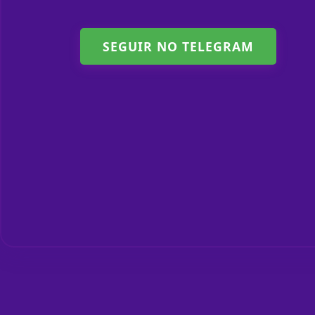
SEGUIR NO TELEGRAM