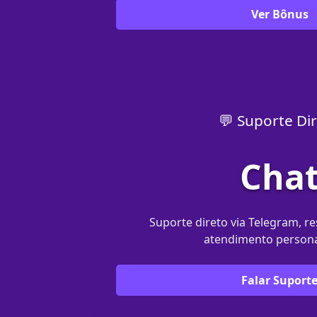
Ver Bônus
💬 Suporte Di
Cha
Suporte direto via Telegram, r
atendimento persona
Falar Suport