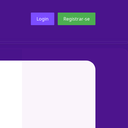
Login
Registrar-se