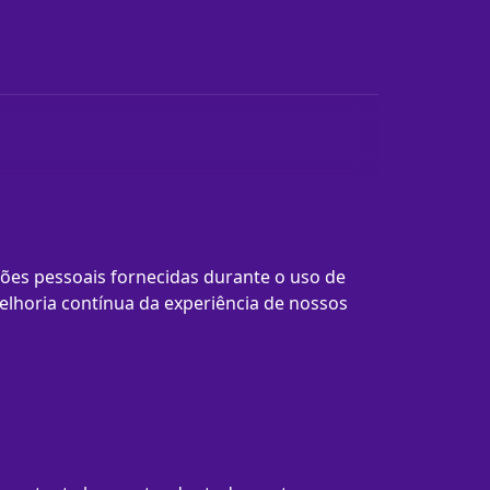
ões pessoais fornecidas durante o uso de
elhoria contínua da experiência de nossos