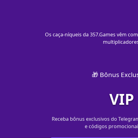
Os caça-níqueis da 357.Games vêm com v
multiplicadore
🎁 Bônus Exclu
VIP
Receba bônus exclusivos do Telegra
e códigos promocionai