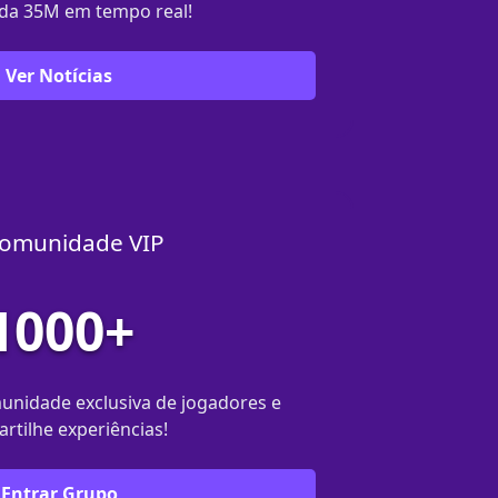
da 35M em tempo real!
Ver Notícias
Comunidade VIP
1000+
unidade exclusiva de jogadores e
rtilhe experiências!
Entrar Grupo