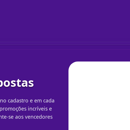
postas
no cadastro e em cada
promoções incríveis e
unte-se aos vencedores