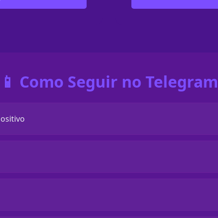
📱 Como Seguir no Telegram
ositivo