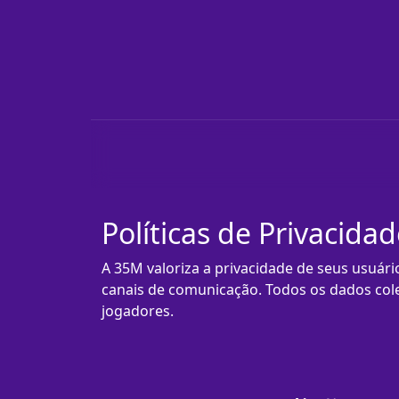
Políticas de Privacida
A 35M valoriza a privacidade de seus usuá
canais de comunicação. Todos os dados cole
jogadores.