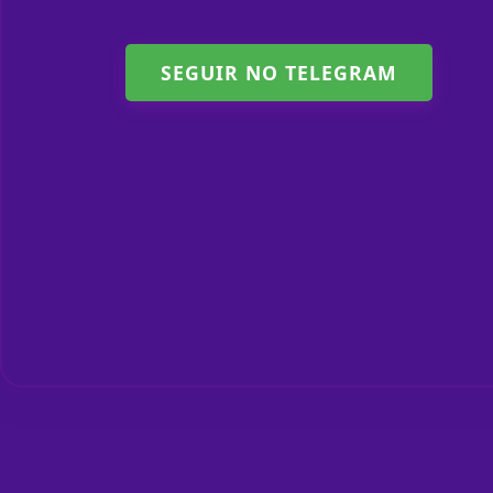
SEGUIR NO TELEGRAM