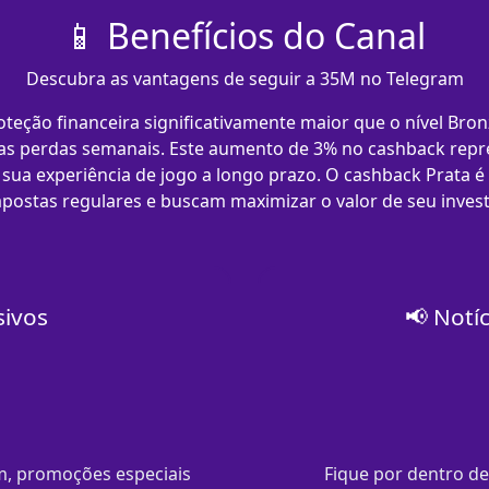
📱 Benefícios do Canal
Descubra as vantagens de seguir a 35M no Telegram
teção financeira significativamente maior que o nível Bro
s perdas semanais. Este aumento de 3% no cashback repres
 sua experiência de jogo a longo prazo. O cashback Prata 
postas regulares e buscam maximizar o valor de seu inves
sivos
📢 Notí
m, promoções especiais
Fique por dentro d