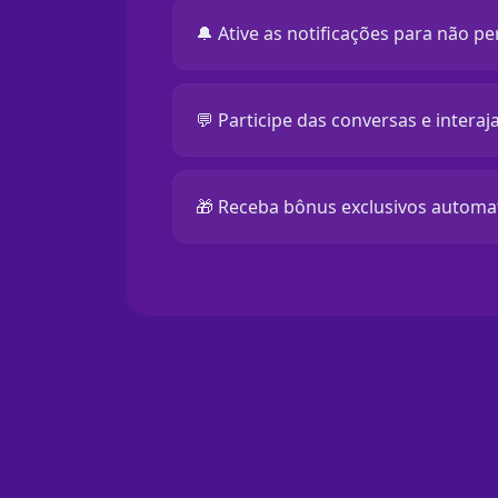
🔔 Ative as notificações para não p
💬 Participe das conversas e interaj
🎁 Receba bônus exclusivos autom