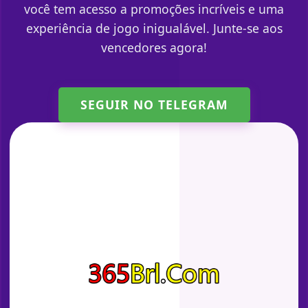
você tem acesso a promoções incríveis e uma
experiência de jogo inigualável. Junte-se aos
vencedores agora!
SEGUIR NO TELEGRAM