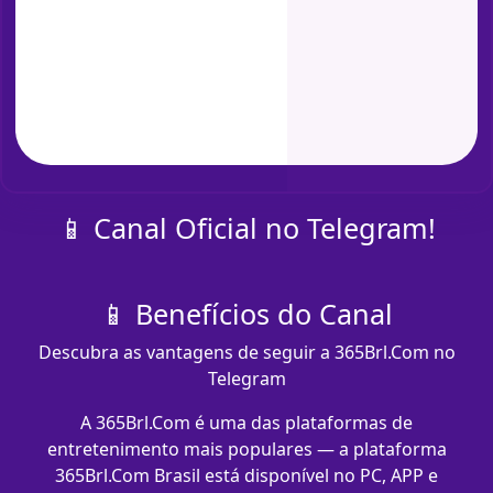
📱 Canal Oficial no Telegram!
📱 Benefícios do Canal
Descubra as vantagens de seguir a 365Brl.Com no
Telegram
A 365Brl.Com é uma das plataformas de
entretenimento mais populares — a plataforma
365Brl.Com Brasil está disponível no PC, APP e