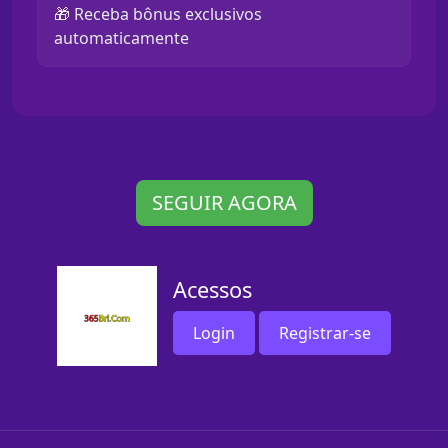
🎁 Receba bônus exclusivos
automaticamente
SEGUIR AGORA
Acessos
Login
Registrar-se