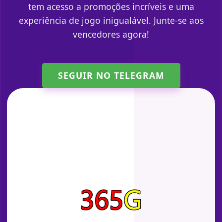
tem acesso a promoções incríveis e uma
experiência de jogo inigualável. Junte-se aos
vencedores agora!
SEGUIR NO TELEGRAM