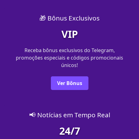
🎁 Bônus Exclusivos
VIP
Receba bônus exclusivos do Telegram,
promoções especiais e códigos promocionais
únicos!
Ver Bônus
📢 Notícias em Tempo Real
24/7