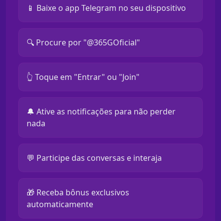
📱 Baixe o app Telegram no seu dispositivo
🔍 Procure por "@365GOficial"
👆 Toque em "Entrar" ou "Join"
🔔 Ative as notificações para não perder
nada
💬 Participe das conversas e interaja
🎁 Receba bônus exclusivos
automaticamente