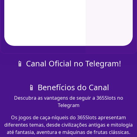
📱 Canal Oficial no Telegram!
📱 Benefícios do Canal
Descubra as vantagens de seguir a 365Slots no
Telegram
Os jogos de caça-níqueis do 365Slots apresentam
diferentes temas, desde civilizações antigas e mitologia
até fantasia, aventura e máquinas de frutas clássicas.