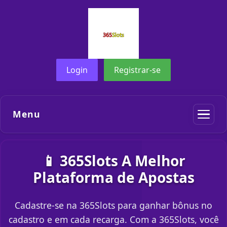
Login
Registrar-se
Menu
📱 365Slots A Melhor
Plataforma de Apostas
Cadastre-se na 365Slots para ganhar bônus no
cadastro e em cada recarga. Com a 365Slots, você