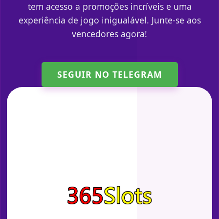
tem acesso a promoções incríveis e uma
experiência de jogo inigualável. Junte-se aos
vencedores agora!
SEGUIR NO TELEGRAM