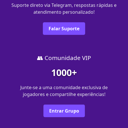
Suporte direto via Telegram, respostas rápidas e
atendimento personalizado!
Falar Suporte
👥 Comunidade VIP
1000+
Junte-se a uma comunidade exclusiva de
jogadores e compartilhe experiências!
Entrar Grupo