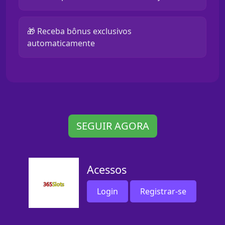
🎁 Receba bônus exclusivos
automaticamente
SEGUIR AGORA
Acessos
Login
Registrar-se