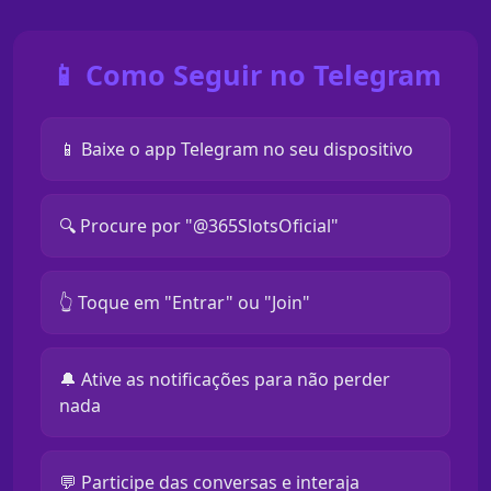
📱 Como Seguir no Telegram
📱 Baixe o app Telegram no seu dispositivo
🔍 Procure por "@365SlotsOficial"
👆 Toque em "Entrar" ou "Join"
🔔 Ative as notificações para não perder
nada
💬 Participe das conversas e interaja