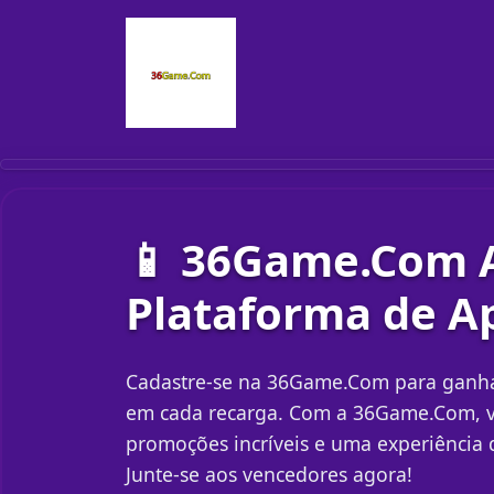
📱 36Game.Com 
Plataforma de A
Cadastre-se na 36Game.Com para ganha
em cada recarga. Com a 36Game.Com, v
promoções incríveis e uma experiência d
Junte-se aos vencedores agora!