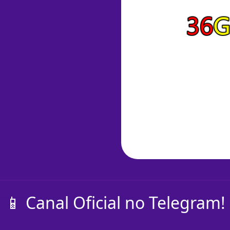
📱 Canal Oficial no Telegram!