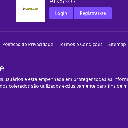
Acessos
Login
Registrar-se
Políticas de Privacidade
Termos e Condições
Sitemap
de
us usuários e está empenhada em proteger todas as inform
os coletados são utilizados exclusivamente para fins de m