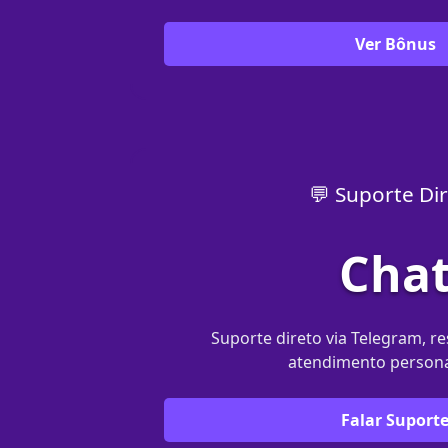
Ver Bônus
💬 Suporte Di
Cha
Suporte direto via Telegram, r
atendimento persona
Falar Suport