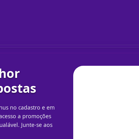
lhor
postas
nus no cadastro e em
 acesso a promoções
ualável. Junte-se aos