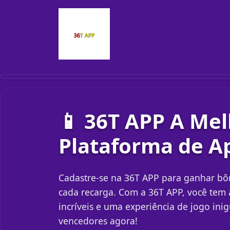
📱 36T APP A Me
Plataforma de A
Cadastre-se na 36T APP para ganhar bô
cada recarga. Com a 36T APP, você tem
incríveis e uma experiência de jogo inig
vencedores agora!