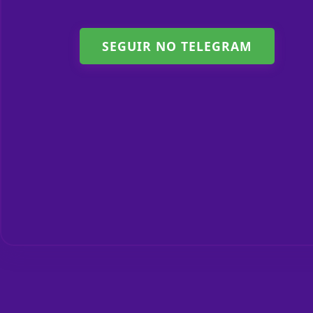
SEGUIR NO TELEGRAM