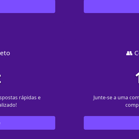
reto
👥 
t
espostas rápidas e
Junte-se a uma com
lizado!
compa
e