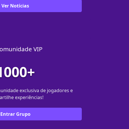
Ver Notícias
Comunidade VIP
1000+
unidade exclusiva de jogadores e
rtilhe experiências!
Entrar Grupo