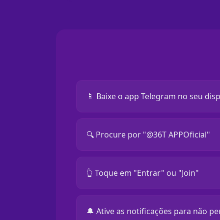
📱 Baixe o app Telegram no seu disp
🔍 Procure por "@36T APPOficial"
👆 Toque em "Entrar" ou "Join"
🔔 Ative as notificações para não p