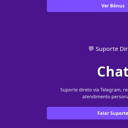
Ver Bônus
💬 Suporte Di
Cha
Suporte direto via Telegram, r
atendimento persona
Falar Suport