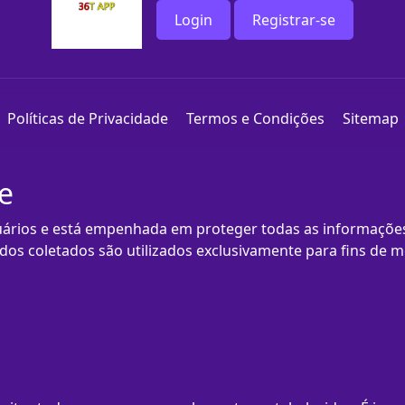
Login
Registrar-se
Políticas de Privacidade
Termos e Condições
Sitemap
de
suários e está empenhada em proteger todas as informaçõe
os coletados são utilizados exclusivamente para fins de m