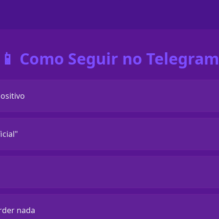
📱 Como Seguir no Telegram
ositivo
cial"
erder nada