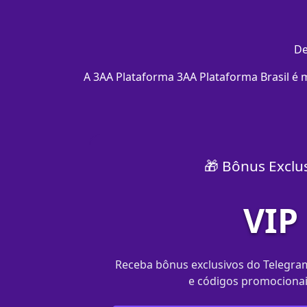
De
A 3AA Plataforma 3AA Plataforma Brasil é
🎁 Bônus Exclu
VIP
Receba bônus exclusivos do Telegra
e códigos promocionai