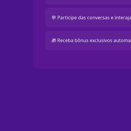
💬 Participe das conversas e interaj
🎁 Receba bônus exclusivos autom