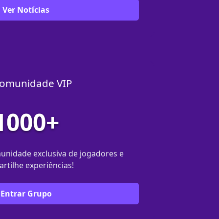
Ver Notícias
Comunidade VIP
1000+
unidade exclusiva de jogadores e
rtilhe experiências!
Entrar Grupo