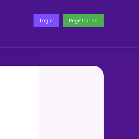
Login
Registrar-se