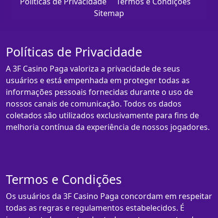
Políticas de Privacidade
Termos e Condições
Sitemap
Políticas de Privacidade
A 3F Casino Paga valoriza a privacidade de seus
usuários e está empenhada em proteger todas as
informações pessoais fornecidas durante o uso de
nossos canais de comunicação. Todos os dados
coletados são utilizados exclusivamente para fins de
melhoria contínua da experiência de nossos jogadores.
Termos e Condições
Os usuários da 3F Casino Paga concordam em respeitar
todas as regras e regulamentos estabelecidos. É