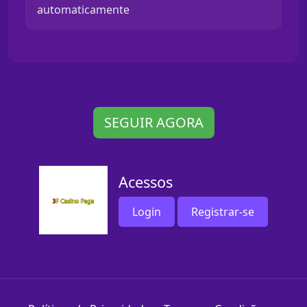
automaticamente
SEGUIR AGORA
Acessos
Login
Registrar-se