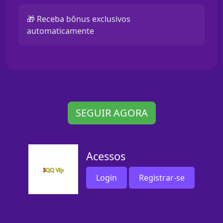
🎁 Receba bônus exclusivos
automaticamente
SEGUIR AGORA
Acessos
Login
Registrar-se