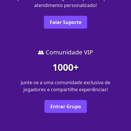
atendimento personalizado!
Falar Suporte
👥 Comunidade VIP
1000+
Junte-se a uma comunidade exclusiva de
jogadores e compartilhe experiências!
Entrar Grupo