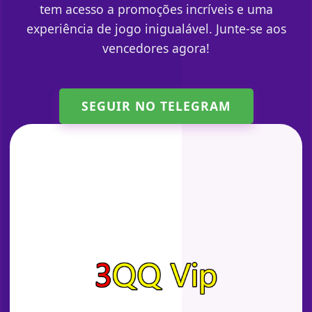
tem acesso a promoções incríveis e uma
experiência de jogo inigualável. Junte-se aos
vencedores agora!
SEGUIR NO TELEGRAM