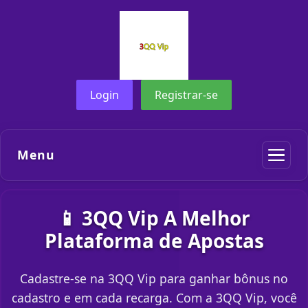
Login
Registrar-se
Menu
📱 3QQ Vip A Melhor
Plataforma de Apostas
Cadastre-se na 3QQ Vip para ganhar bônus no
cadastro e em cada recarga. Com a 3QQ Vip, você