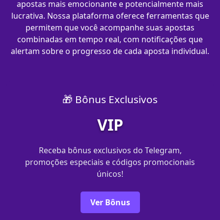
apostas mais emocionante e potencialmente mais
lucrativa. Nossa plataforma oferece ferramentas que
permitem que você acompanhe suas apostas
combinadas em tempo real, com notificações que
alertam sobre o progresso de cada aposta individual.
🎁 Bônus Exclusivos
VIP
Receba bônus exclusivos do Telegram,
promoções especiais e códigos promocionais
únicos!
Ver Bônus