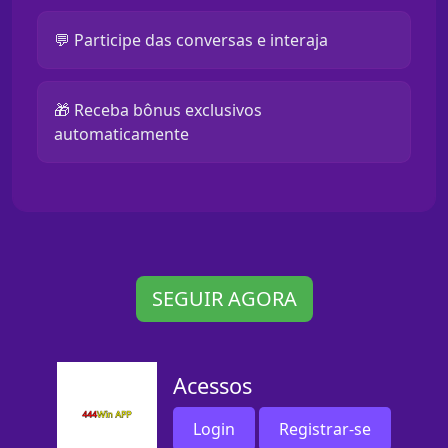
💬 Participe das conversas e interaja
🎁 Receba bônus exclusivos
automaticamente
SEGUIR AGORA
Acessos
Login
Registrar-se