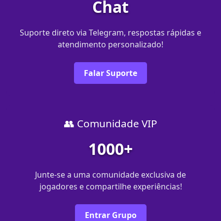
Chat
Suporte direto via Telegram, respostas rápidas e
atendimento personalizado!
Falar Suporte
👥 Comunidade VIP
1000+
Junte-se a uma comunidade exclusiva de
jogadores e compartilhe experiências!
Entrar Grupo