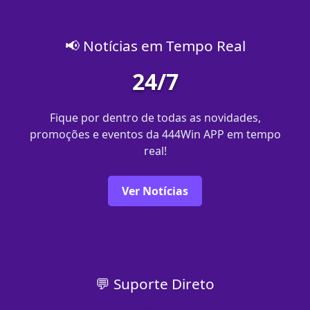
📢 Notícias em Tempo Real
24/7
Fique por dentro de todas as novidades,
promoções e eventos da 444Win APP em tempo
real!
Ver Notícias
💬 Suporte Direto