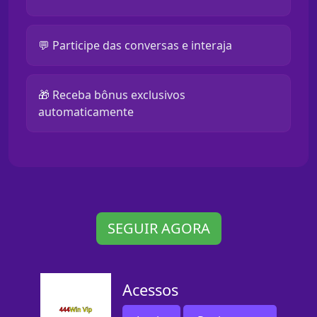
💬 Participe das conversas e interaja
🎁 Receba bônus exclusivos
automaticamente
SEGUIR AGORA
Acessos