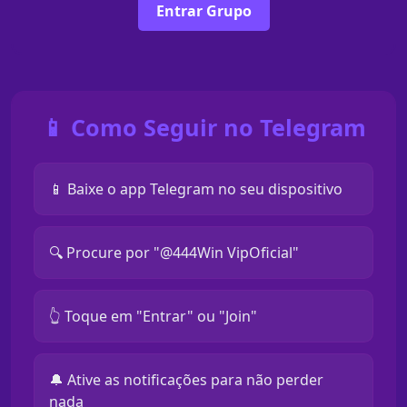
Entrar Grupo
📱 Como Seguir no Telegram
📱 Baixe o app Telegram no seu dispositivo
🔍 Procure por "@444Win VipOficial"
👆 Toque em "Entrar" ou "Join"
🔔 Ative as notificações para não perder
nada