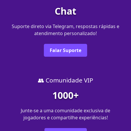
Chat
Suporte direto via Telegram, respostas rápidas e
atendimento personalizado!
Falar Suporte
👥 Comunidade VIP
1000+
Junte-se a uma comunidade exclusiva de
jogadores e compartilhe experiências!