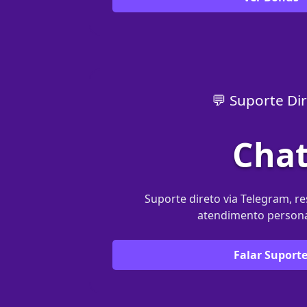
💬 Suporte Di
Cha
Suporte direto via Telegram, r
atendimento persona
Falar Suport