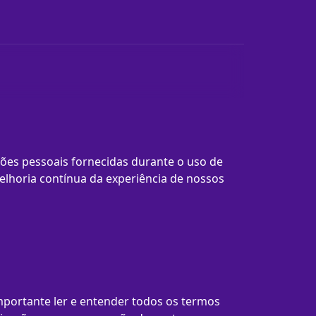
ões pessoais fornecidas durante o uso de
elhoria contínua da experiência de nossos
mportante ler e entender todos os termos