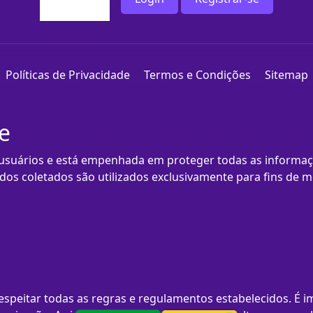
Políticas de Privacidade
Termos e Condições
Sitemap
de
s usuários e está empenhada em proteger todas as informaç
os coletados são utilizados exclusivamente para fins de m
peitar todas as regras e regulamentos estabelecidos. É i