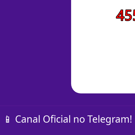
📱 Canal Oficial no Telegram!