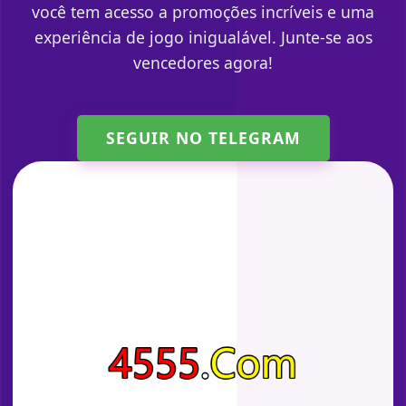
você tem acesso a promoções incríveis e uma
experiência de jogo inigualável. Junte-se aos
vencedores agora!
SEGUIR NO TELEGRAM