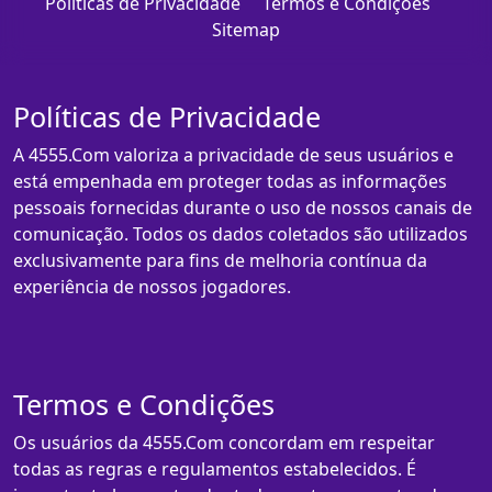
Políticas de Privacidade
Termos e Condições
Sitemap
Políticas de Privacidade
A 4555.Com valoriza a privacidade de seus usuários e
está empenhada em proteger todas as informações
pessoais fornecidas durante o uso de nossos canais de
comunicação. Todos os dados coletados são utilizados
exclusivamente para fins de melhoria contínua da
experiência de nossos jogadores.
Termos e Condições
Os usuários da 4555.Com concordam em respeitar
todas as regras e regulamentos estabelecidos. É