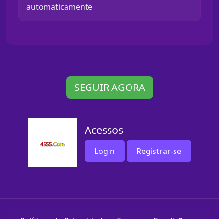
automaticamente
SEGUIR AGORA
Acessos
Login
Registrar-se