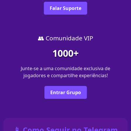
Falar Suporte
👥 Comunidade VIP
1000+
Junte-se a uma comunidade exclusiva de
jogadores e compartilhe experiências!
Entrar Grupo
📱 Como Seguir no Telegram