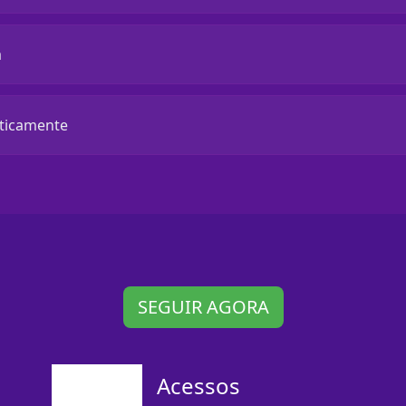
a
aticamente
SEGUIR AGORA
Acessos