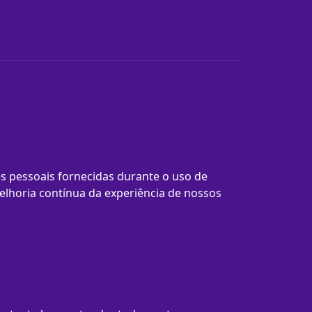
s pessoais fornecidas durante o uso de
elhoria contínua da experiência de nossos