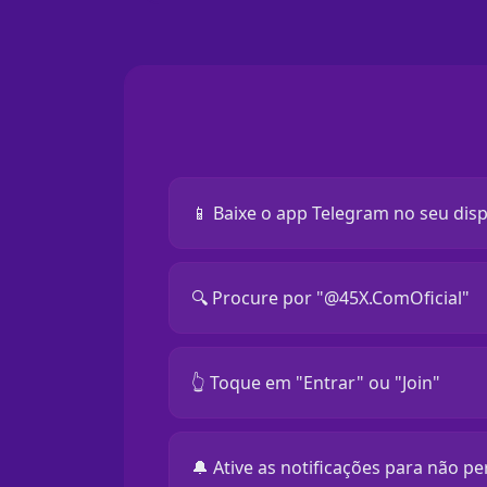
📱 Baixe o app Telegram no seu disp
🔍 Procure por "@45X.ComOficial"
👆 Toque em "Entrar" ou "Join"
🔔 Ative as notificações para não p