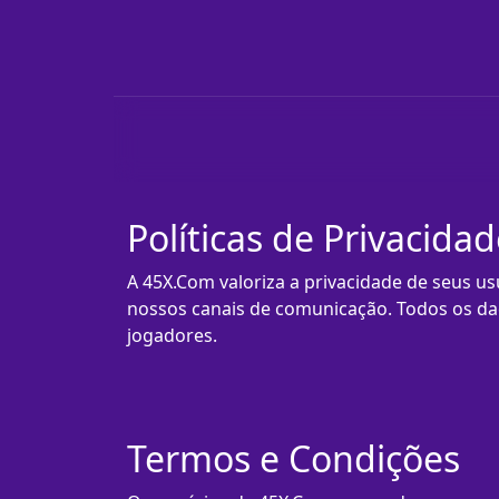
Políticas de Privacida
A 45X.Com valoriza a privacidade de seus u
nossos canais de comunicação. Todos os dad
jogadores.
Termos e Condições