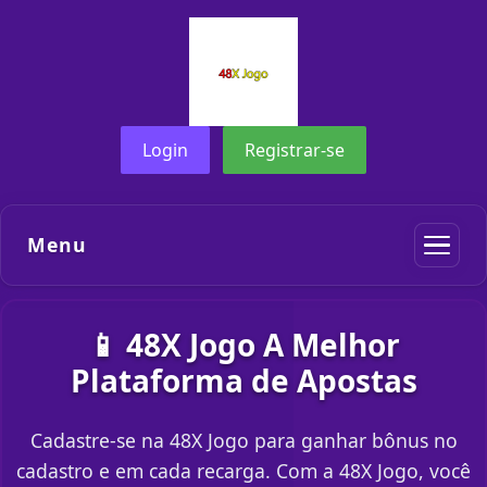
Login
Registrar-se
Menu
📱 48X Jogo A Melhor
Plataforma de Apostas
Cadastre-se na 48X Jogo para ganhar bônus no
cadastro e em cada recarga. Com a 48X Jogo, você