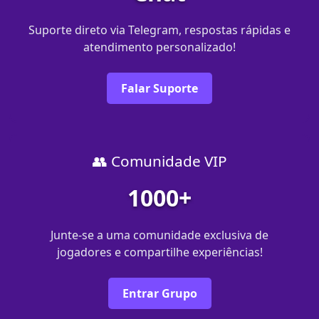
Suporte direto via Telegram, respostas rápidas e
atendimento personalizado!
Falar Suporte
👥 Comunidade VIP
1000+
Junte-se a uma comunidade exclusiva de
jogadores e compartilhe experiências!
Entrar Grupo