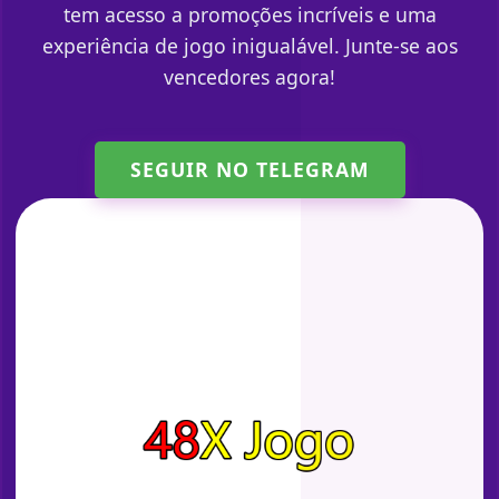
tem acesso a promoções incríveis e uma
experiência de jogo inigualável. Junte-se aos
vencedores agora!
SEGUIR NO TELEGRAM