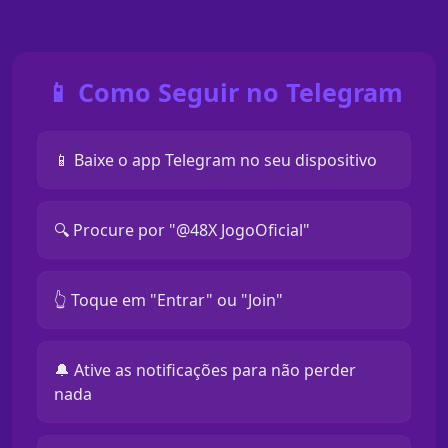
📱 Como Seguir no Telegram
📱 Baixe o app Telegram no seu dispositivo
🔍 Procure por "@48X JogoOficial"
👆 Toque em "Entrar" ou "Join"
🔔 Ative as notificações para não perder
nada