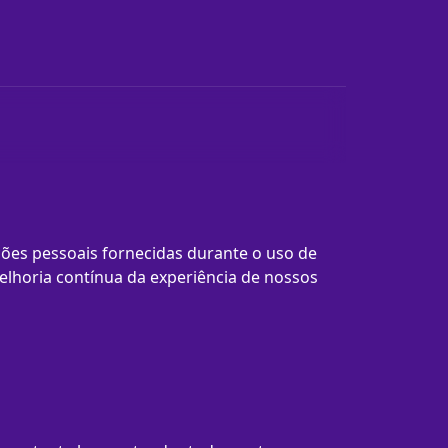
ções pessoais fornecidas durante o uso de
elhoria contínua da experiência de nossos