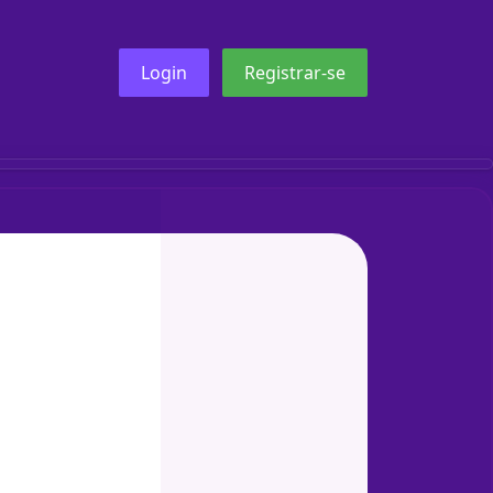
Login
Registrar-se