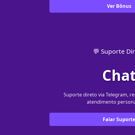
Ver Bônus
💬 Suporte Di
Cha
Suporte direto via Telegram, r
atendimento persona
Falar Suport