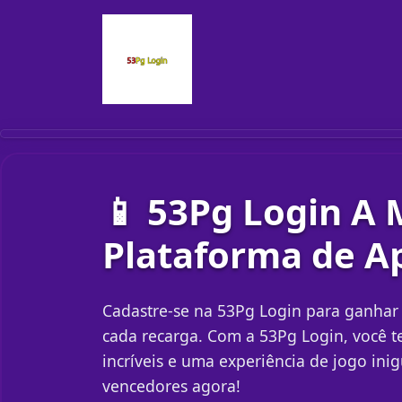
📱 53Pg Login A 
Plataforma de A
Cadastre-se na 53Pg Login para ganhar
cada recarga. Com a 53Pg Login, você 
incríveis e uma experiência de jogo inig
vencedores agora!