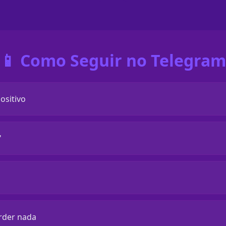
📱 Como Seguir no Telegram
ositivo
"
erder nada