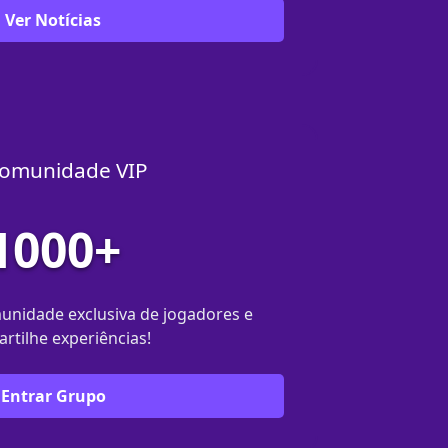
Ver Notícias
Comunidade VIP
1000+
unidade exclusiva de jogadores e
rtilhe experiências!
Entrar Grupo