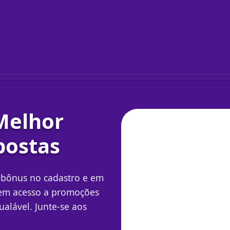
Melhor
postas
 bônus no cadastro e em
tem acesso a promoções
ualável. Junte-se aos