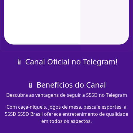
📱 Canal Oficial no Telegram!
📱 Benefícios do Canal
Descubra as vantagens de seguir a 555D no Telegram
Com caça-níqueis, jogos de mesa, pesca e esportes, a
555D 555D Brasil oferece entretenimento de qualidade
em todos os aspectos.