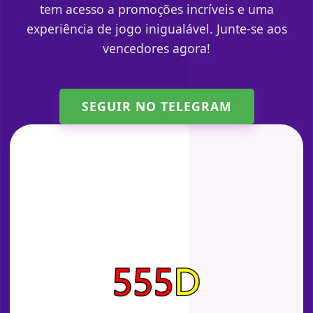
tem acesso a promoções incríveis e uma
experiência de jogo inigualável. Junte-se aos
vencedores agora!
SEGUIR NO TELEGRAM