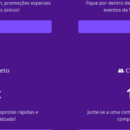
m, promoções especiais
Fique por dentro d
s únicos!
eventos da 
reto
👥 
t
espostas rápidas e
Junte-se a uma com
lizado!
compa