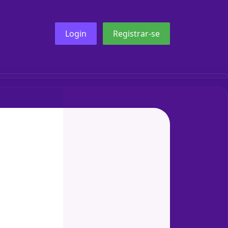
Login
Registrar-se