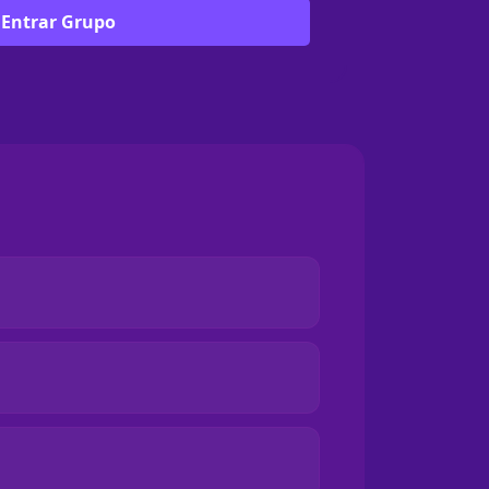
Entrar Grupo