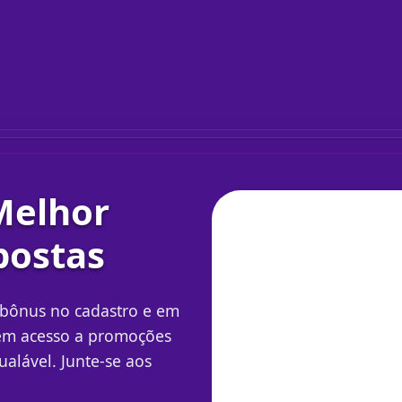
Melhor
postas
 bônus no cadastro e em
tem acesso a promoções
ualável. Junte-se aos