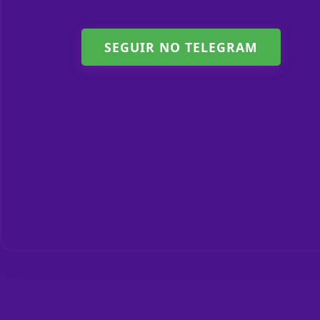
SEGUIR NO TELEGRAM