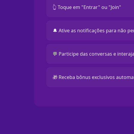
👆 Toque em "Entrar" ou "Join"
🔔 Ative as notificações para não p
💬 Participe das conversas e interaj
🎁 Receba bônus exclusivos autom