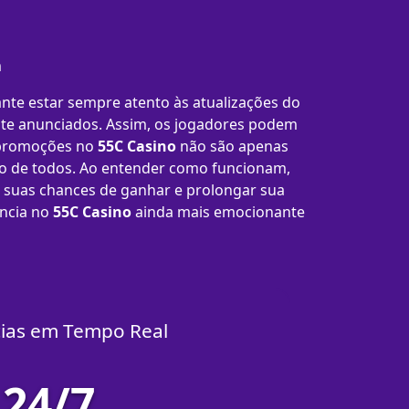
m
nte estar sempre atento às atualizações do
te anunciados. Assim, os jogadores podem
s promoções no
55C Casino
não são apenas
o de todos. Ao entender como funcionam,
 suas chances de ganhar e prolongar sua
ência no
55C Casino
ainda mais emocionante
cias em Tempo Real
24/7