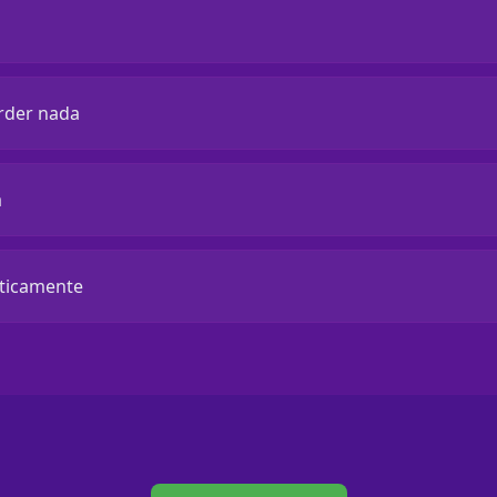
erder nada
a
aticamente