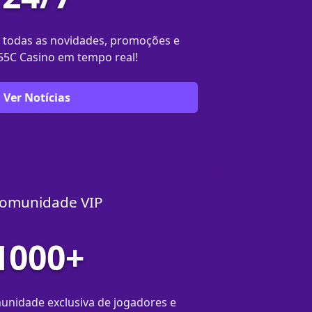
e todas as novidades, promoções e
55C Casino em tempo real!
Ver Notícias
Comunidade VIP
1000+
unidade exclusiva de jogadores e