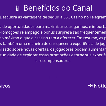
📱 Benefícios do Canal
Descubra as vantagens de seguir a 55C Casino no Telegra
a de oportunidades para maximizar seus ganhos, é importa
 promoções relâmpago e bônus surpresa são frequentemen
 ao máximo o que o cassino tem a oferecer. Em resumo, a
as também uma maneira de enriquecer a experiência de jog
alizado sobre novas ofertas, os jogadores podem aumentar
tunidade de explorar essas promoções e torne sua experi
e recompensadora.
sivos
📢 Notí