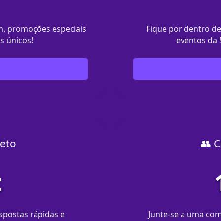
m, promoções especiais
Fique por dentro d
s únicos!
eventos da 
reto
👥 
t
espostas rápidas e
Junte-se a uma com