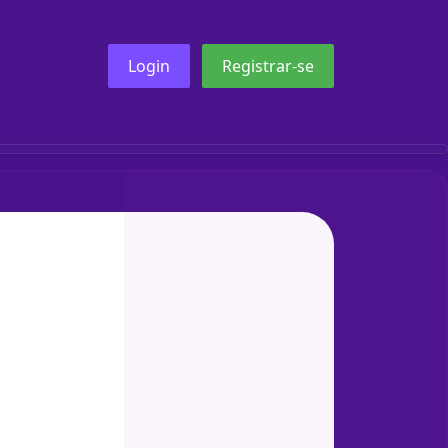
Login
Registrar-se