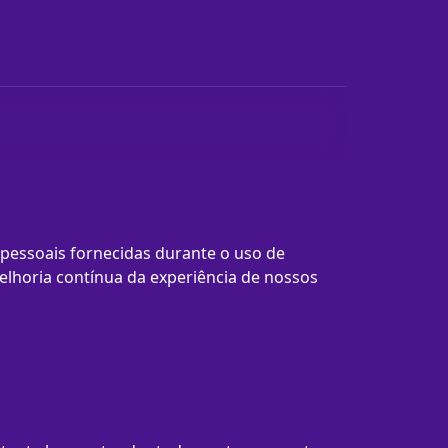
 pessoais fornecidas durante o uso de
elhoria contínua da experiência de nossos