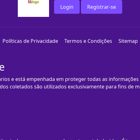
Login
Registrar-se
Políticas de Privacidade
Termos e Condições
Sitemap
de
uários e está empenhada em proteger todas as informações
os coletados são utilizados exclusivamente para fins de m