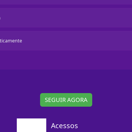
a
aticamente
SEGUIR AGORA
Acessos