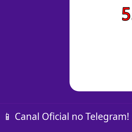
📱 Canal Oficial no Telegram!