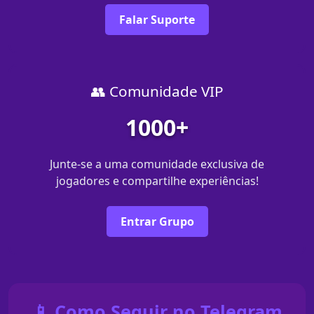
Falar Suporte
👥 Comunidade VIP
1000+
Junte-se a uma comunidade exclusiva de
jogadores e compartilhe experiências!
Entrar Grupo
📱 Como Seguir no Telegram