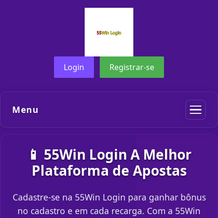
Login
Registrar-se
Menu
📱 55Win Login A Melhor
Plataforma de Apostas
Cadastre-se na 55Win Login para ganhar bônus
no cadastro e em cada recarga. Com a 55Win