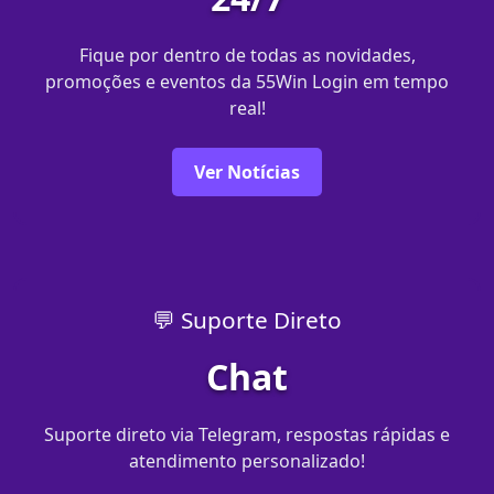
Fique por dentro de todas as novidades,
promoções e eventos da 55Win Login em tempo
real!
Ver Notícias
💬 Suporte Direto
Chat
Suporte direto via Telegram, respostas rápidas e
atendimento personalizado!