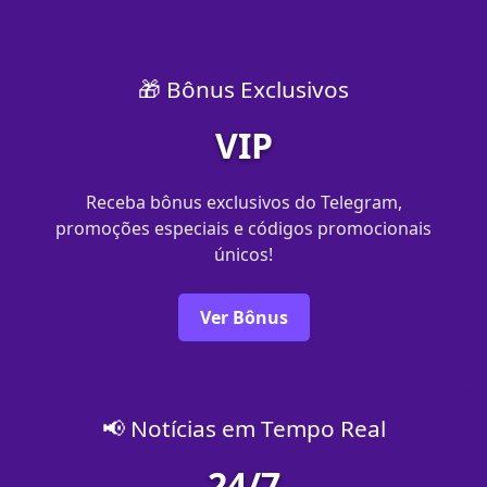
🎁 Bônus Exclusivos
VIP
Receba bônus exclusivos do Telegram,
promoções especiais e códigos promocionais
únicos!
Ver Bônus
📢 Notícias em Tempo Real
24/7