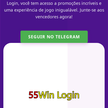
Login, você tem acesso a promoções incríveis e
uma experiência de jogo inigualável. Junte-se aos
vencedores agora!
SEGUIR NO TELEGRAM