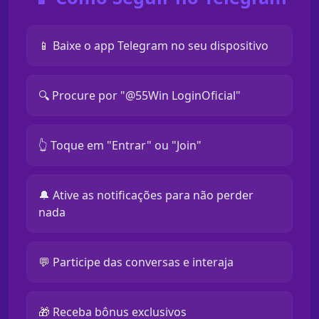
📱 Baixe o app Telegram no seu dispositivo
🔍 Procure por "@55Win LoginOficial"
👆 Toque em "Entrar" ou "Join"
🔔 Ative as notificações para não perder
nada
💬 Participe das conversas e interaja
🎁 Receba bônus exclusivos