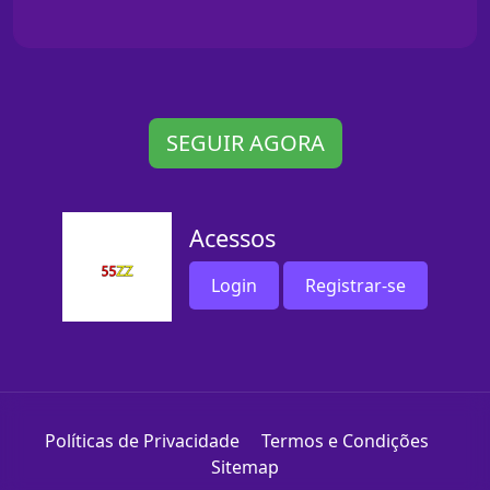
SEGUIR AGORA
Acessos
Login
Registrar-se
Políticas de Privacidade
Termos e Condições
Sitemap