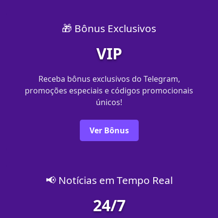
🎁 Bônus Exclusivos
VIP
Receba bônus exclusivos do Telegram,
promoções especiais e códigos promocionais
únicos!
Ver Bônus
📢 Notícias em Tempo Real
24/7