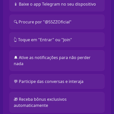
📱 Baixe o app Telegram no seu dispositivo
🔍 Procure por "@55ZZOficial"
👆 Toque em "Entrar" ou "Join"
🔔 Ative as notificações para não perder
nada
💬 Participe das conversas e interaja
🎁 Receba bônus exclusivos
automaticamente