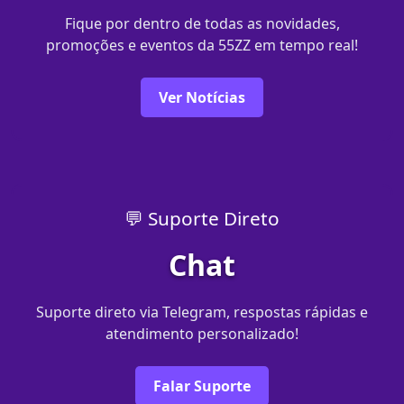
Fique por dentro de todas as novidades,
promoções e eventos da 55ZZ em tempo real!
Ver Notícias
💬 Suporte Direto
Chat
Suporte direto via Telegram, respostas rápidas e
atendimento personalizado!
Falar Suporte