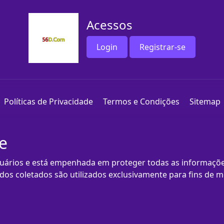
Acessos
Login
Registrar-se
Políticas de Privacidade
Termos e Condições
Sitemap
de
usuários e está empenhada em proteger todas as informaçõe
os coletados são utilizados exclusivamente para fins de m