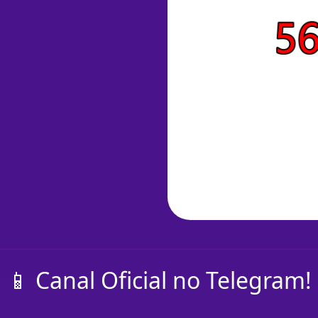
📱 Canal Oficial no Telegram!