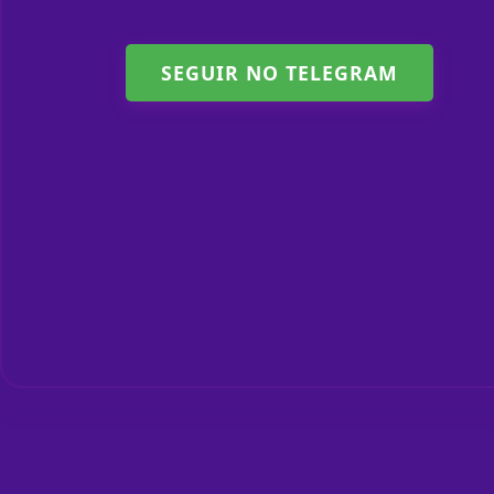
SEGUIR NO TELEGRAM