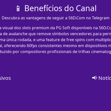
📱 Benefícios do Canal
Descubra as vantagens de seguir a 56D.Com no Telegram
 visual dos slots premium da PG Soft disponíveis na 56D.Com
a de avalanche que remove símbolos vencedores para permi
 única rodada, e uma feature de free spins com multiplicad
, oferecendo 60fps consistentes mesmo em dispositivos m
duzido por compositores profissionais de trilhas cinematog
sivos
📢 Notí