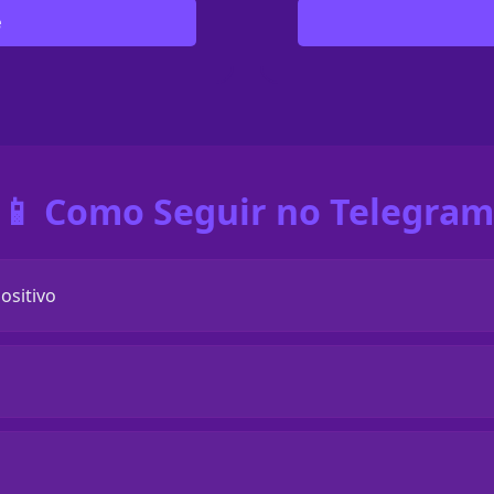
e
📱 Como Seguir no Telegram
ositivo