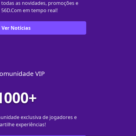
e todas as novidades, promoções e
 56D.Com em tempo real!
Ver Notícias
Comunidade VIP
1000+
unidade exclusiva de jogadores e
rtilhe experiências!