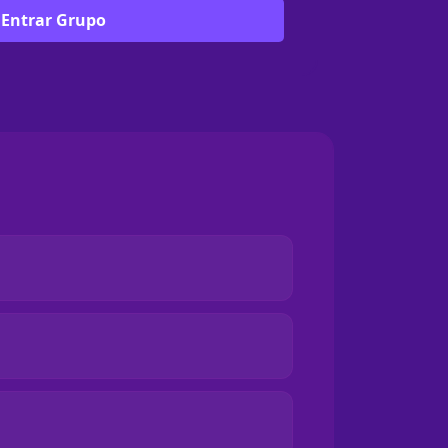
Entrar Grupo