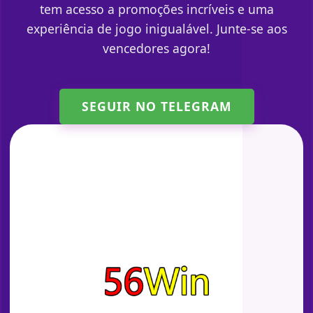
tem acesso a promoções incríveis e uma
experiência de jogo inigualável. Junte-se aos
vencedores agora!
SEGUIR NO TELEGRAM