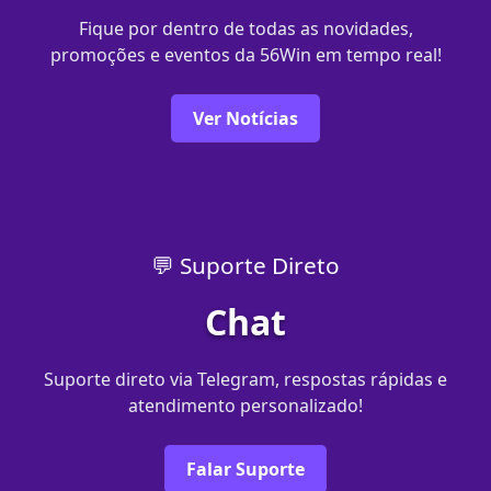
Fique por dentro de todas as novidades,
promoções e eventos da 56Win em tempo real!
Ver Notícias
💬 Suporte Direto
Chat
Suporte direto via Telegram, respostas rápidas e
atendimento personalizado!
Falar Suporte