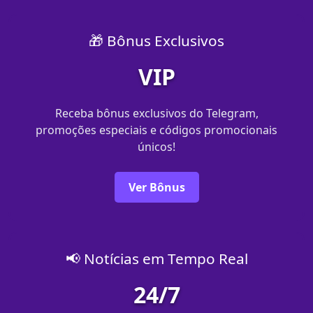
🎁 Bônus Exclusivos
VIP
Receba bônus exclusivos do Telegram,
promoções especiais e códigos promocionais
únicos!
Ver Bônus
📢 Notícias em Tempo Real
24/7