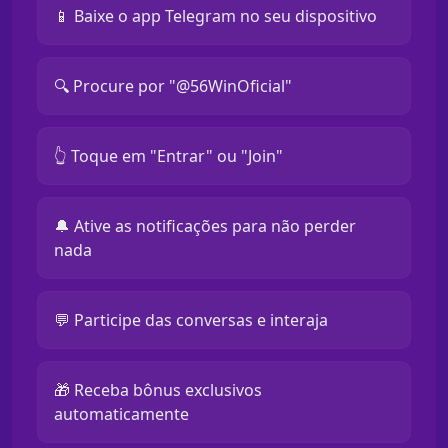
📱 Baixe o app Telegram no seu dispositivo
🔍 Procure por "@56WinOficial"
👆 Toque em "Entrar" ou "Join"
🔔 Ative as notificações para não perder
nada
💬 Participe das conversas e interaja
🎁 Receba bônus exclusivos
automaticamente