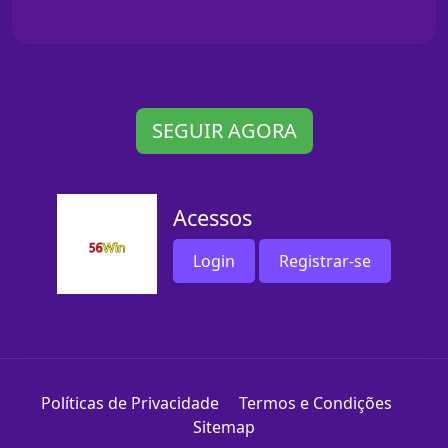
SEGUIR AGORA
Acessos
Login
Registrar-se
Políticas de Privacidade
Termos e Condições
Sitemap