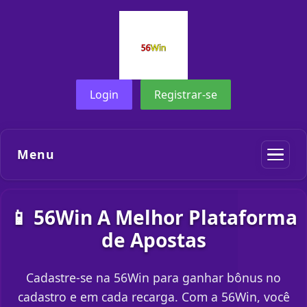
Login
Registrar-se
Menu
📱 56Win A Melhor Plataforma
de Apostas
Cadastre-se na 56Win para ganhar bônus no
cadastro e em cada recarga. Com a 56Win, você