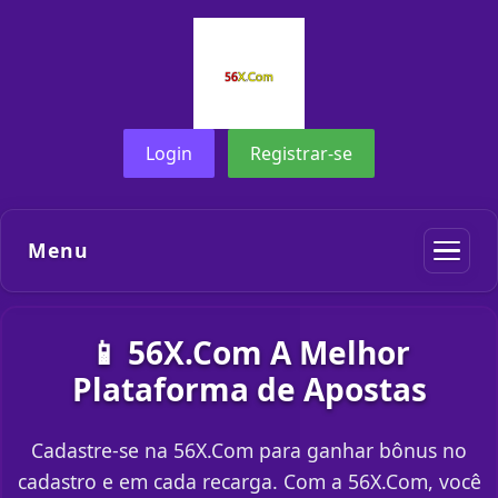
Login
Registrar-se
Menu
📱 56X.Com A Melhor
Plataforma de Apostas
Cadastre-se na 56X.Com para ganhar bônus no
cadastro e em cada recarga. Com a 56X.Com, você