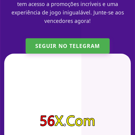
tem acesso a promoções incríveis e uma
experiência de jogo inigualável. Junte-se aos
vencedores agora!
SEGUIR NO TELEGRAM