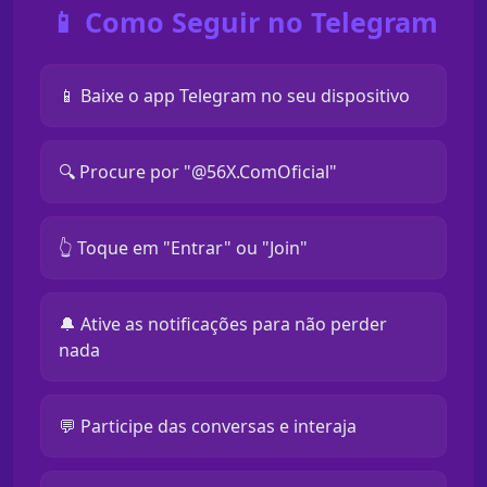
📱 Como Seguir no Telegram
📱 Baixe o app Telegram no seu dispositivo
🔍 Procure por "@56X.ComOficial"
👆 Toque em "Entrar" ou "Join"
🔔 Ative as notificações para não perder
nada
💬 Participe das conversas e interaja