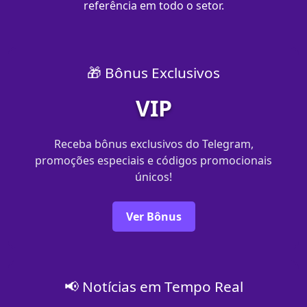
referência em todo o setor.
🎁 Bônus Exclusivos
VIP
Receba bônus exclusivos do Telegram,
promoções especiais e códigos promocionais
únicos!
Ver Bônus
📢 Notícias em Tempo Real