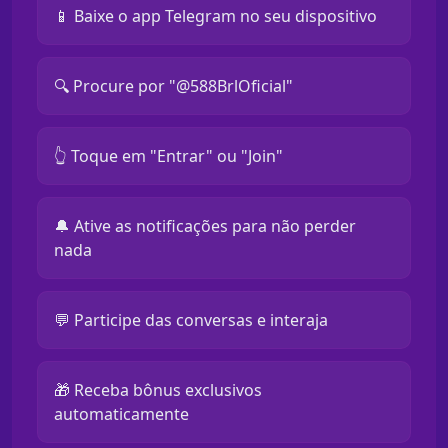
📱 Baixe o app Telegram no seu dispositivo
🔍 Procure por "@588BrlOficial"
👆 Toque em "Entrar" ou "Join"
🔔 Ative as notificações para não perder
nada
💬 Participe das conversas e interaja
🎁 Receba bônus exclusivos
automaticamente