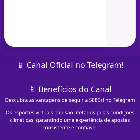
📱 Canal Oficial no Telegram!
📱 Benefícios do Canal
Descubra as vantagens de seguir a 588Brl no Telegram
Os esportes virtuais não são afetados pelas condições
climáticas, garantindo uma experiência de apostas
consistente e confiável.