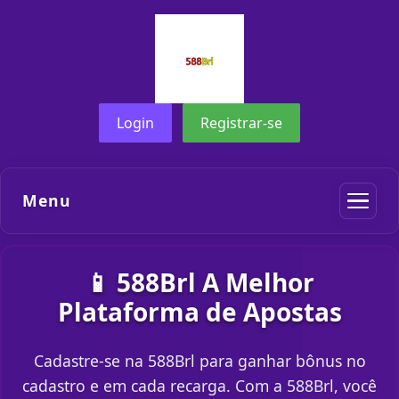
Login
Registrar-se
Menu
📱 588Brl A Melhor
Plataforma de Apostas
Cadastre-se na 588Brl para ganhar bônus no
cadastro e em cada recarga. Com a 588Brl, você