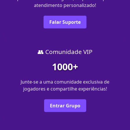
atendimento personalizado!
Falar Suporte
👥 Comunidade VIP
1000+
Junte-se a uma comunidade exclusiva de
jogadores e compartilhe experiências!
Entrar Grupo