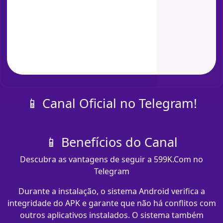
📱 Canal Oficial no Telegram!
📱 Benefícios do Canal
Descubra as vantagens de seguir a 599K.Com no
Telegram
Durante a instalação, o sistema Android verifica a
integridade do APK e garante que não há conflitos com
outros aplicativos instalados. O sistema também