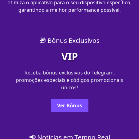
otimiza o aplicativo para o seu dispositivo específico,
garantindo a melhor performance possível.
🎁 Bônus Exclusivos
VIP
Receba bônus exclusivos do Telegram,
promoções especiais e códigos promocionais
únicos!
Ver Bônus
📢 Notícias em Tempo Real