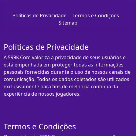
Políticas de Privacidade
Termos e Condições
Sitemap
Políticas de Privacidade
A 599K.Com valoriza a privacidade de seus usuários e
está empenhada em proteger todas as informações
pessoais fornecidas durante o uso de nossos canais de
comunicação. Todos os dados coletados são utilizados
exclusivamente para fins de melhoria contínua da
experiência de nossos jogadores.
Termos e Condições