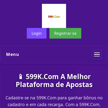
Login
Registrar-se
Menu
📱 599K.Com A Melhor
Plataforma de Apostas
Cadastre-se na 599K.Com para ganhar bônus no
cadastro e em cada recarga. Com a 599K.Com,